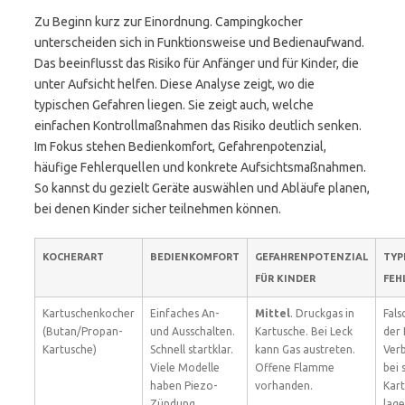
Zu Beginn kurz zur Einordnung. Campingkocher
unterscheiden sich in Funktionsweise und Bedienaufwand.
Das beeinflusst das Risiko für Anfänger und für Kinder, die
unter Aufsicht helfen. Diese Analyse zeigt, wo die
typischen Gefahren liegen. Sie zeigt auch, welche
einfachen Kontrollmaßnahmen das Risiko deutlich senken.
Im Fokus stehen Bedienkomfort, Gefahrenpotenzial,
häufige Fehlerquellen und konkrete Aufsichtsmaßnahmen.
So kannst du gezielt Geräte auswählen und Abläufe planen,
bei denen Kinder sicher teilnehmen können.
KOCHERART
BEDIENKOMFORT
GEFAHRENPOTENZIAL
TYP
FÜR KINDER
FEH
Kartuschenkocher
Einfaches An-
Mittel
. Druckgas in
Fals
(Butan/Propan-
und Ausschalten.
Kartusche. Bei Leck
der 
Kartusche)
Schnell startklar.
kann Gas austreten.
Verb
Viele Modelle
Offene Flamme
bei
haben Piezo-
vorhanden.
Kart
Zündung.
lage