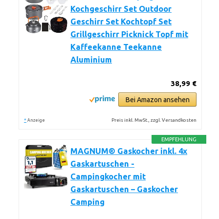
Kochgeschirr Set Outdoor
Geschirr Set Kochtopf Set
Grillgeschirr Picknick Topf mit
Kaffeekanne Teekanne
Aluminium
38,99 €
Bei Amazon ansehen
*
Preis inkl. MwSt., zzgl. Versandkosten
Anzeige
EMPFEHLUNG
MAGNUM® Gaskocher inkl. 4x
Gaskartuschen -
Campingkocher mit
Gaskartuschen – Gaskocher
Camping