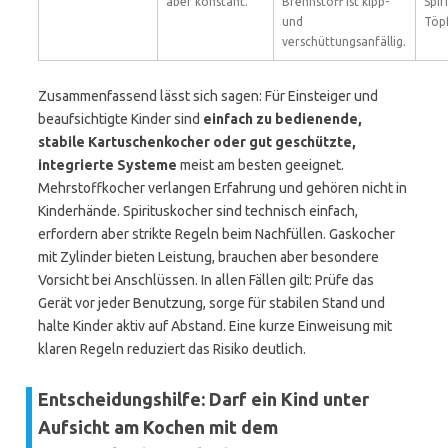
aber konstant.
Brennstoff ist kipp-
Spir
und
Töpf
verschüttungsanfällig.
Zusammenfassend lässt sich sagen: Für Einsteiger und
beaufsichtigte Kinder sind
einfach zu bedienende,
stabile Kartuschenkocher oder gut geschützte,
integrierte Systeme
meist am besten geeignet.
Mehrstoffkocher verlangen Erfahrung und gehören nicht in
Kinderhände. Spirituskocher sind technisch einfach,
erfordern aber strikte Regeln beim Nachfüllen. Gaskocher
mit Zylinder bieten Leistung, brauchen aber besondere
Vorsicht bei Anschlüssen. In allen Fällen gilt: Prüfe das
Gerät vor jeder Benutzung, sorge für stabilen Stand und
halte Kinder aktiv auf Abstand. Eine kurze Einweisung mit
klaren Regeln reduziert das Risiko deutlich.
Entscheidungshilfe: Darf ein Kind unter
Aufsicht am Kochen mit dem