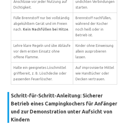
Anschlüsse vor jeder Nutzung auf
undichten Verbindungen
Dichtigkeit.
starten.
Fülle Brennstoff nur bei vollständig
Brennstoff nachfüllen,
abgekühltem Gerät und im Freien
während der Kocher
nach.
Kein Nachfüllen bei Hitze
.
noch heiß oder in
Betrieb ist.
Lehre klare Regeln und übe Abläufe
Kinder ohne Einweisung
vor dem ersten Einsatz ohne
allein ausprobieren
offene Flamme.
lassen.
Halte ein geeignetes Löschmittel
Auf improvisierte Mittel
griffbereit, z. B. Löschdecke oder
wie Handtücher oder
passenden Feuerlöscher.
Decken vertrauen.
Schritt-für-Schritt-Anleitung: Sicherer
Betrieb eines Campingkochers für Anfänger
und zur Demonstration unter Aufsicht von
Kindern