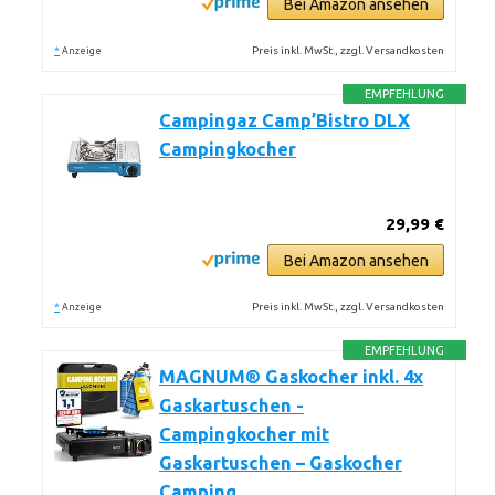
Bei Amazon ansehen
*
Preis inkl. MwSt., zzgl. Versandkosten
Anzeige
EMPFEHLUNG
Campingaz Camp’Bistro DLX
Campingkocher
29,99 €
Bei Amazon ansehen
*
Preis inkl. MwSt., zzgl. Versandkosten
Anzeige
EMPFEHLUNG
MAGNUM® Gaskocher inkl. 4x
Gaskartuschen -
Campingkocher mit
Gaskartuschen – Gaskocher
Camping