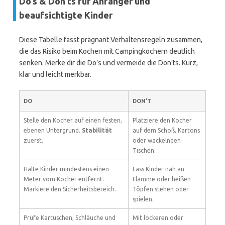
Do’s & Don’ts für Anfänger und
beaufsichtigte Kinder
Diese Tabelle fasst prägnant Verhaltensregeln zusammen,
die das Risiko beim Kochen mit Campingkochern deutlich
senken. Merke dir die Do’s und vermeide die Don’ts. Kurz,
klar und leicht merkbar.
DO
DON’T
Stelle den Kocher auf einen festen,
Platziere den Kocher
ebenen Untergrund.
Stabilität
auf dem Schoß, Kartons
zuerst.
oder wackelnden
Tischen.
Halte Kinder mindestens einen
Lass Kinder nah an
Meter vom Kocher entfernt.
Flamme oder heißen
Markiere den Sicherheitsbereich.
Töpfen stehen oder
spielen.
Prüfe Kartuschen, Schläuche und
Mit lockeren oder