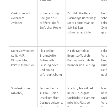
Gaskocher mit
Hohe Leistung.
Erhöht
. Größere
Undi
externem
Geeignet für
Gasmenge unterwegs.
Sch
Zylinder
größere Töpfe.
Mehr Leitungslänge.
fals
Einfacher Regler.
Störfall kann
Zyli
schwerer ausfallen.
gesi
Mehrstoffkocher
Flexibel bei
Hoch
. Komplexe
Fals
(z. B. MSR
Brennstoffen.
Brennstoffzufuhr.
Verg
WhisperLite,
Potentielle
Priming nötig. Heiße
Umg
Primus Omnifuel)
Leistung hoch.
Brenner und Leitung.
flüs
Bedienung
Hei
erfordert Übung.
nach
Spirituskocher
Sehr einfach in
Niedrig bis mittel
.
Nach
(Alkohol)
Aufbau. Keine
Keine Druckgase.
hei
Druckbehälter.
Unsichtbare Flamme
Uns
Geringe Leistung,
möglich. Flüssiger
Ver