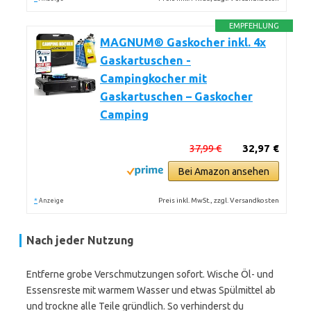
EMPFEHLUNG
MAGNUM® Gaskocher inkl. 4x
Gaskartuschen -
Campingkocher mit
Gaskartuschen – Gaskocher
Camping
37,99 €
32,97 €
Bei Amazon ansehen
*
Preis inkl. MwSt., zzgl. Versandkosten
Anzeige
Nach jeder Nutzung
Entferne grobe Verschmutzungen sofort. Wische Öl- und
Essensreste mit warmem Wasser und etwas Spülmittel ab
und trockne alle Teile gründlich. So verhinderst du