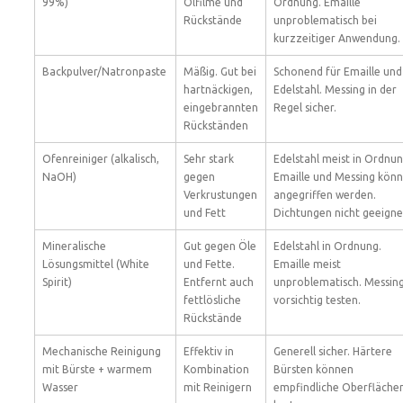
99%)
Ölfilme und
Ordnung. Emaille
Rückstände
unproblematisch bei
kurzzeitiger Anwendung.
Backpulver/Natronpaste
Mäßig. Gut bei
Schonend für Emaille und
hartnäckigen,
Edelstahl. Messing in der
eingebrannten
Regel sicher.
Rückständen
Ofenreiniger (alkalisch,
Sehr stark
Edelstahl meist in Ordnun
NaOH)
gegen
Emaille und Messing kön
Verkrustungen
angegriffen werden.
und Fett
Dichtungen nicht geeigne
Mineralische
Gut gegen Öle
Edelstahl in Ordnung.
Lösungsmittel (White
und Fette.
Emaille meist
Spirit)
Entfernt auch
unproblematisch. Messin
fettlösliche
vorsichtig testen.
Rückstände
Mechanische Reinigung
Effektiv in
Generell sicher. Härtere
mit Bürste + warmem
Kombination
Bürsten können
Wasser
mit Reinigern
empfindliche Oberfläche