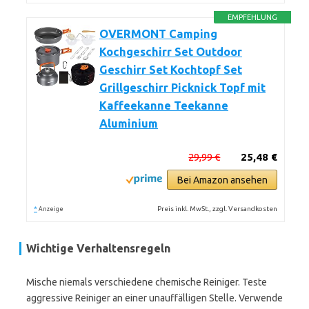
EMPFEHLUNG
OVERMONT Camping
Kochgeschirr Set Outdoor
Geschirr Set Kochtopf Set
Grillgeschirr Picknick Topf mit
Kaffeekanne Teekanne
Aluminium
29,99 €
25,48 €
Bei Amazon ansehen
*
Preis inkl. MwSt., zzgl. Versandkosten
Anzeige
Wichtige Verhaltensregeln
Mische niemals verschiedene chemische Reiniger. Teste
aggressive Reiniger an einer unauffälligen Stelle. Verwende