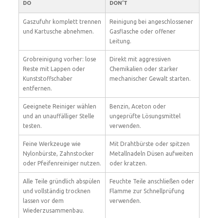
DO
DON’T
Gaszufuhr komplett trennen
Reinigung bei angeschlossener
und Kartusche abnehmen.
Gasflasche oder offener
Leitung.
Grobreinigung vorher: lose
Direkt mit aggressiven
Reste mit Lappen oder
Chemikalien oder starker
Kunststoffschaber
mechanischer Gewalt starten.
entfernen.
Geeignete Reiniger wählen
Benzin, Aceton oder
und an unauffälliger Stelle
ungeprüfte Lösungsmittel
testen.
verwenden.
Feine Werkzeuge wie
Mit Drahtbürste oder spitzen
Nylonbürste, Zahnstocker
Metallnadeln Düsen aufweiten
oder Pfeifenreiniger nutzen.
oder kratzen.
Alle Teile gründlich abspülen
Feuchte Teile anschließen oder
und vollständig trocknen
Flamme zur Schnellprüfung
lassen vor dem
verwenden.
Wiederzusammenbau.