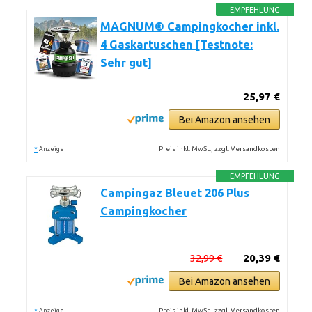
EMPFEHLUNG
MAGNUM® Campingkocher inkl.
4 Gaskartuschen [Testnote:
Sehr gut]
25,97 €
Bei Amazon ansehen
*
Preis inkl. MwSt., zzgl. Versandkosten
Anzeige
EMPFEHLUNG
Campingaz Bleuet 206 Plus
Campingkocher
32,99 €
20,39 €
Bei Amazon ansehen
*
Preis inkl. MwSt., zzgl. Versandkosten
Anzeige