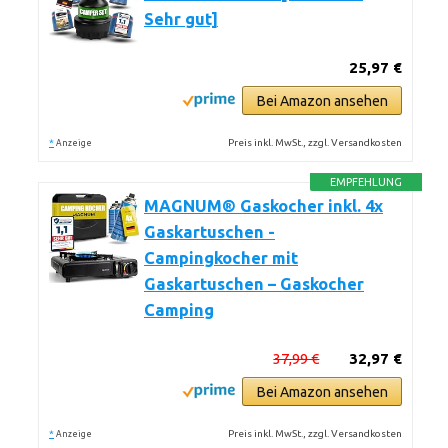
Sehr gut]
25,97 €
Bei Amazon ansehen
*
Preis inkl. MwSt., zzgl. Versandkosten
Anzeige
EMPFEHLUNG
MAGNUM® Gaskocher inkl. 4x
Gaskartuschen -
Campingkocher mit
Gaskartuschen – Gaskocher
Camping
37,99 €
32,97 €
Bei Amazon ansehen
*
Preis inkl. MwSt., zzgl. Versandkosten
Anzeige