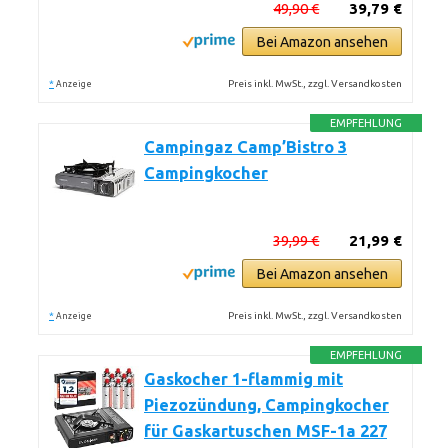
49,90 €
39,79 €
Bei Amazon ansehen
*
Preis inkl. MwSt., zzgl. Versandkosten
Anzeige
EMPFEHLUNG
Campingaz Camp’Bistro 3
Campingkocher
39,99 €
21,99 €
Bei Amazon ansehen
*
Preis inkl. MwSt., zzgl. Versandkosten
Anzeige
EMPFEHLUNG
Gaskocher 1-flammig mit
Piezozündung, Campingkocher
für Gaskartuschen MSF-1a 227