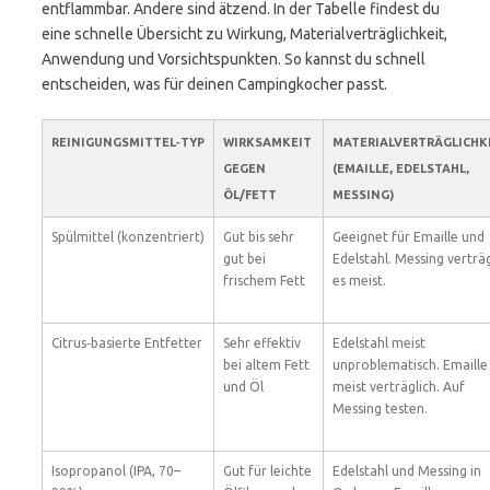
entflammbar. Andere sind ätzend. In der Tabelle findest du
eine schnelle Übersicht zu Wirkung, Materialverträglichkeit,
Anwendung und Vorsichtspunkten. So kannst du schnell
entscheiden, was für deinen Campingkocher passt.
REINIGUNGSMITTEL‑TYP
WIRKSAMKEIT
MATERIALVERTRÄGLICHK
GEGEN
(EMAILLE, EDELSTAHL,
ÖL/FETT
MESSING)
Spülmittel (konzentriert)
Gut bis sehr
Geeignet für Emaille und
gut bei
Edelstahl. Messing verträ
frischem Fett
es meist.
Citrus‑basierte Entfetter
Sehr effektiv
Edelstahl meist
bei altem Fett
unproblematisch. Emaille
und Öl
meist verträglich. Auf
Messing testen.
Isopropanol (IPA, 70–
Gut für leichte
Edelstahl und Messing in