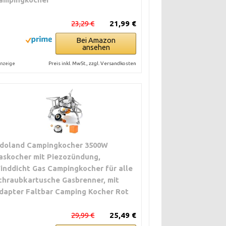
23,29 €
21,99 €
Bei Amazon
ansehen
Preis inkl. MwSt., zzgl. Versandkosten
nzeige
doland Campingkocher 3500W
askocher mit Piezozündung,
inddicht Gas Campingkocher für alle
chraubkartusche Gasbrenner, mit
dapter Faltbar Camping Kocher Rot
29,99 €
25,49 €