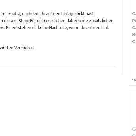
G
res kaufst, nachdem du auf den Link geklickt hast,
P
on diesem Shop. Für dich entstehen dabei keine zusätzlichen
G
is. Es entstehen dir keine Nachteile, wenn du auf den Link
H
O
izierten Verkäufen.
*
A
C
C