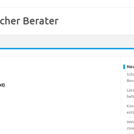
cher Berater
Neu
Sch
Bes
kt)
Läs
bef
Kön
ent
Wel
zuv