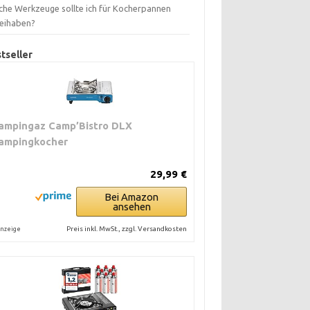
che Werkzeuge sollte ich für Kocherpannen
eihaben?
tseller
ampingaz Camp’Bistro DLX
ampingkocher
29,99 €
Bei Amazon
ansehen
Preis inkl. MwSt., zzgl. Versandkosten
nzeige