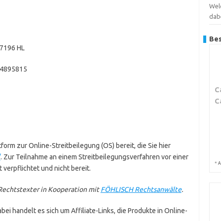
Wel
dab
Bes
17196 HL
14895815
C
C
form zur Online-Streitbeilegung (OS) bereit, die Sie hier
/
. Zur Teilnahme an einem Streitbeilegungsverfahren vor einer
*
A
 verpflichtet und nicht bereit.
echtstexter in Kooperation mit
FÖHLISCH Rechtsanwälte
.
ei handelt es sich um Affiliate-Links, die Produkte in Online-