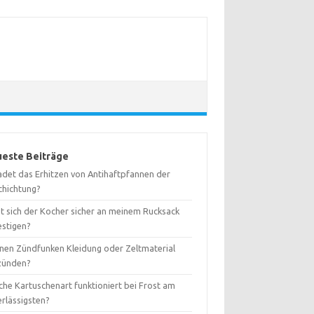
este Beiträge
adet das Erhitzen von Antihaftpfannen der
chichtung?
st sich der Kocher sicher an meinem Rucksack
estigen?
nen Zündfunken Kleidung oder Zeltmaterial
zünden?
che Kartuschenart funktioniert bei Frost am
erlässigsten?