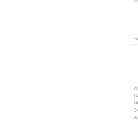
*
A
O
G
W
S
A