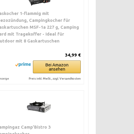
askocher 1-flammig mit
iezozündung, Campingkocher für
askartuschen MSF-1a 227 g, Camping
erd mit Tragekoffer - Ideal für
utdoor mit 8 Gaskartuschen
34,99 €
Bei Amazon
ansehen
Preis inkl. MwSt., zzgl. Versandkosten
nzeige
ampingaz Camp’Bistro 3
ampingkocher