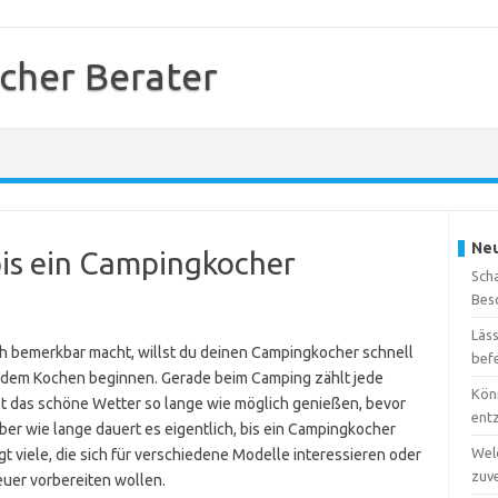
cher Berater
Neu
bis ein Campingkocher
Sch
Bes
Läs
h bemerkbar macht, willst du deinen Campingkocher schnell
bef
 dem Kochen beginnen. Gerade beim Camping zählt jede
Kön
t das schöne Wetter so lange wie möglich genießen, bevor
ent
er wie lange dauert es eigentlich, bis ein Campingkocher
Wel
igt viele, die sich für verschiedene Modelle interessieren oder
zuv
euer vorbereiten wollen.