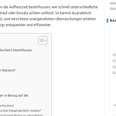
Wel
en die Aufheizzeit beeinflussen, wie schnell unterschiedliche
dab
Kauf oder Einsatz achten solltest. So kannst du praktisch
usst, und wirst keine unangenehmen Überraschungen erleben.
Bes
gs entspannter und effizienter.
gkochern beeinflussen
O
O
G
n Nutzern?
K
er in Bezug auf die
eim Kochen?
*
A
ocher hauptsächlich nutzen?
ünstigere Preise zu verzichten?