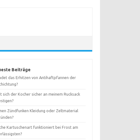
este Beiträge
adet das Erhitzen von Antihaftpfannen der
chichtung?
st sich der Kocher sicher an meinem Rucksack
estigen?
nen Zündfunken Kleidung oder Zeltmaterial
zünden?
che Kartuschenart funktioniert bei Frost am
erlässigsten?