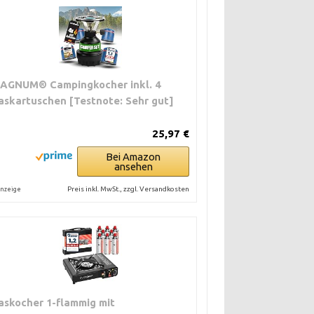
AGNUM® Campingkocher inkl. 4
askartuschen [Testnote: Sehr gut]
25,97 €
Bei Amazon
ansehen
Preis inkl. MwSt., zzgl. Versandkosten
nzeige
askocher 1-flammig mit