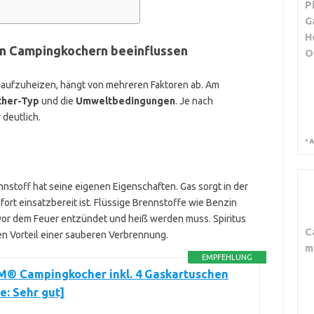
P
G
H
von Campingkochern beeinflussen
O
m aufzuheizen, hängt von mehreren Faktoren ab. Am
cher-Typ
und die
Umweltbedingungen
. Je nach
 deutlich.
*
A
ennstoff hat seine eigenen Eigenschaften. Gas sorgt in der
fort einsatzbereit ist. Flüssige Brennstoffe wie Benzin
 vor dem Feuer entzündet und heiß werden muss. Spiritus
C
en Vorteil einer sauberen Verbrennung.
m
EMPFEHLUNG
 Campingkocher inkl. 4 Gaskartuschen
e: Sehr gut]