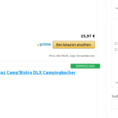
*
A
25,97 €
C
Bei Amazon ansehen
C
Preis inkl. MwSt., zzgl. Versandkosten
EMPFEHLUNG
az Camp’Bistro DLX Campingkocher
*
A
Suc