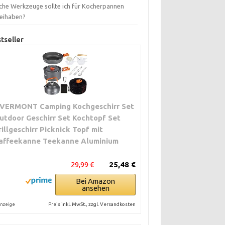
che Werkzeuge sollte ich für Kocherpannen
eihaben?
tseller
VERMONT Camping Kochgeschirr Set
utdoor Geschirr Set Kochtopf Set
rillgeschirr Picknick Topf mit
affeekanne Teekanne Aluminium
29,99 €
25,48 €
Bei Amazon
ansehen
Preis inkl. MwSt., zzgl. Versandkosten
nzeige