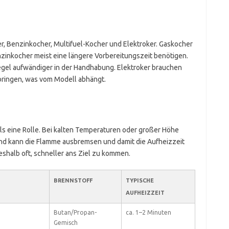
r, Benzinkocher, Multifuel-Kocher und Elektroker. Gaskocher
nzinkocher meist eine längere Vorbereitungszeit benötigen.
 Regel aufwändiger in der Handhabung. Elektroker brauchen
bringen, was vom Modell abhängt.
s eine Rolle. Bei kalten Temperaturen oder großer Höhe
Wind kann die Flamme ausbremsen und damit die Aufheizzeit
eshalb oft, schneller ans Ziel zu kommen.
BRENNSTOFF
TYPISCHE
AUFHEIZZEIT
Butan/Propan-
ca. 1–2 Minuten
Gemisch