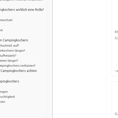
gkochers wirklich eine Rolle?
rwechsel
ie
M
G
von Campingkochern
chschnitt auf?
inkochern länger?
ufheizzeit?
immer länger?
ampingkochers verkürzen?
s Campingkochers achten
*
A
mpingkochers
ungen
euchtigkeit
üsen
G