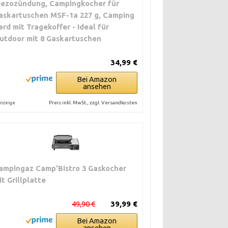
iezozündung, Campingkocher für
askartuschen MSF-1a 227 g, Camping
erd mit Tragekoffer - Ideal für
utdoor mit 8 Gaskartuschen
34,99 €
Bei Amazon
ansehen
Preis inkl. MwSt., zzgl. Versandkosten
nzeige
ampingaz Camp'Bistro 3 Gaskocher
it Grillplatte
49,90 €
39,99 €
Bei Amazon
ansehen