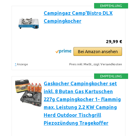
EMPFEHLUNG
Campingaz Camp’Bistro DLX
Campingkocher
29,99 €
Bei Amazon ansehen
*
Preis inkl. MwSt., zzgl. Versandkosten
Anzeige
EMPFEHLUNG
Gaskocher Campingkocher set
inkl. 8 Butan Gas Kartuschen
227g Campingkocher 1- flammig
max. Leistung 2,2 KW Camping
Herd Outdoor Tischgrill
Piezozündung Tragekoffer