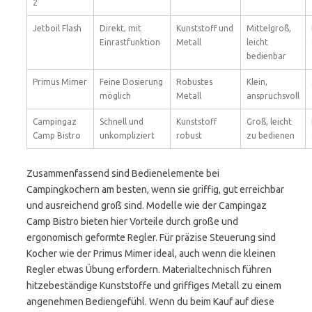
2
Jetboil Flash
Direkt, mit
Kunststoff und
Mittelgroß,
Einrastfunktion
Metall
leicht
bedienbar
Primus Mimer
Feine Dosierung
Robustes
Klein,
möglich
Metall
anspruchsvoll
Campingaz
Schnell und
Kunststoff
Groß, leicht
Camp Bistro
unkompliziert
robust
zu bedienen
Zusammenfassend sind Bedienelemente bei
Campingkochern am besten, wenn sie griffig, gut erreichbar
und ausreichend groß sind. Modelle wie der Campingaz
Camp Bistro bieten hier Vorteile durch große und
ergonomisch geformte Regler. Für präzise Steuerung sind
Kocher wie der Primus Mimer ideal, auch wenn die kleinen
Regler etwas Übung erfordern. Materialtechnisch führen
hitzebeständige Kunststoffe und griffiges Metall zu einem
angenehmen Bediengefühl. Wenn du beim Kauf auf diese