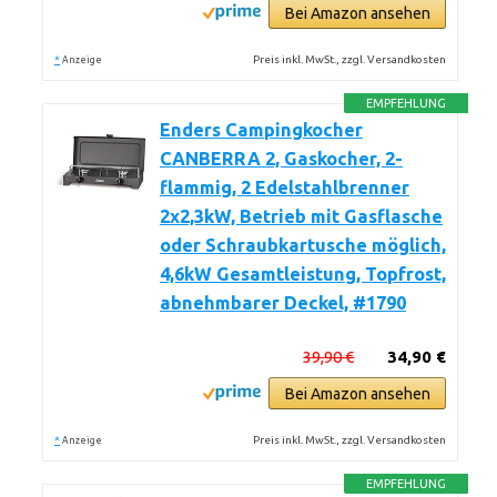
Bei Amazon ansehen
*
Preis inkl. MwSt., zzgl. Versandkosten
Anzeige
EMPFEHLUNG
Enders Campingkocher
CANBERRA 2, Gaskocher, 2-
flammig, 2 Edelstahlbrenner
2x2,3kW, Betrieb mit Gasflasche
oder Schraubkartusche möglich,
4,6kW Gesamtleistung, Topfrost,
abnehmbarer Deckel, #1790
39,90 €
34,90 €
Bei Amazon ansehen
*
Preis inkl. MwSt., zzgl. Versandkosten
Anzeige
EMPFEHLUNG