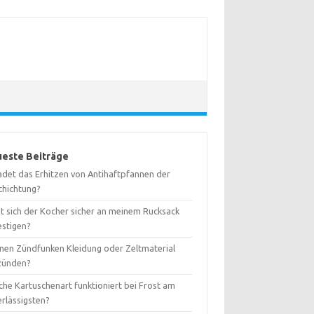
este Beiträge
adet das Erhitzen von Antihaftpfannen der
chichtung?
st sich der Kocher sicher an meinem Rucksack
estigen?
nen Zündfunken Kleidung oder Zeltmaterial
zünden?
che Kartuschenart funktioniert bei Frost am
erlässigsten?