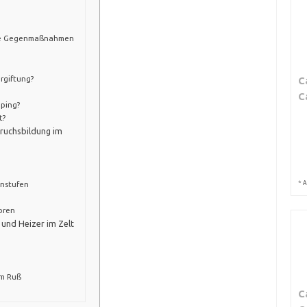
che Gegenmaßnahmen
rgiftung?
C
C
ping?
t?
ruchsbildung im
*
enstufen
A
oren
 und Heizer im Zelt
em Ruß
C