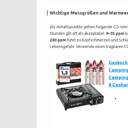
Wichtige Messgrößen und Warnwe
Als Anhaltspunkte gelten folgende CO-Wert
Stunden gilt oft als akzeptabel.
9–35 ppm
k
200 ppm
führt zu Kopfschmerzen und Schläf
Lebensgefahr. Verwende einen tragbaren CO
Gaskoch
Camping
Camping 
8 Gaska