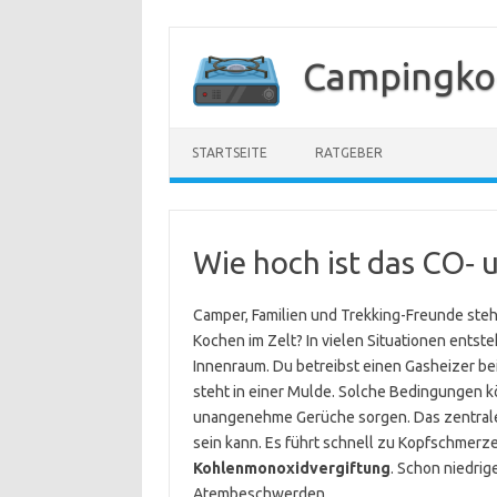
Zum
Inhalt
Campingko
springen
STARTSEITE
RATGEBER
Wie hoch ist das CO‑ u
Camper, Familien und Trekking-Freunde stehe
Kochen im Zelt? In vielen Situationen entst
Innenraum. Du betreibst einen Gasheizer bei
steht in einer Mulde. Solche Bedingungen 
unangenehme Gerüche sorgen. Das zentrale
sein kann. Es führt schnell zu Kopfschmerzen
Kohlenmonoxidvergiftung
. Schon niedri
Atembeschwerden.