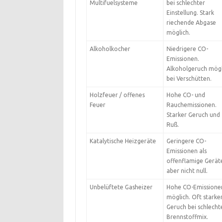
Multifuelsysteme
bei schlechter
Einstellung. Stark
riechende Abgase
möglich.
Alkoholkocher
Niedrigere CO-
Emissionen.
Alkoholgeruch mögl
bei Verschütten.
Holzfeuer / offenes
Hohe CO- und
Feuer
Rauchemissionen.
Starker Geruch und
Ruß.
Katalytische Heizgeräte
Geringere CO-
Emissionen als
offenflamige Gerät
aber nicht null.
Unbelüftete Gasheizer
Hohe CO-Emissione
möglich. Oft starke
Geruch bei schlech
Brennstoffmix.