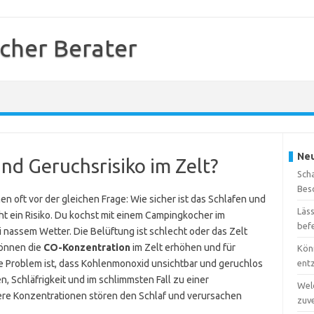
cher Berater
Neu
nd Geruchsrisiko im Zelt?
Sch
Bes
n oft vor der gleichen Frage: Wie sicher ist das Schlafen und
Läs
eht ein Risiko. Du kochst mit einem Campingkocher im
bef
 nassem Wetter. Die Belüftung ist schlecht oder das Zelt
können die
CO-Konzentration
im Zelt erhöhen und für
Kön
 Problem ist, dass Kohlenmonoxid unsichtbar und geruchlos
ent
, Schläfrigkeit und im schlimmsten Fall zu einer
Wel
gere Konzentrationen stören den Schlaf und verursachen
zuv