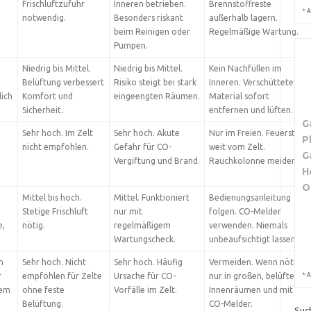
Frischluftzufuhr
Inneren betrieben.
Brennstoffreste
*
A
notwendig.
Besonders riskant
außerhalb lagern.
beim Reinigen oder
Regelmäßige Wartung.
Pumpen.
Niedrig bis Mittel.
Niedrig bis Mittel.
Kein Nachfüllen im
Belüftung verbessert
Risiko steigt bei stark
Inneren. Verschüttetes
ich
Komfort und
eingeengten Räumen.
Material sofort
Sicherheit.
entfernen und lüften.
G
Sehr hoch. Im Zelt
Sehr hoch. Akute
Nur im Freien. Feuerstelle
P
nicht empfohlen.
Gefahr für CO-
weit vom Zelt.
G
Vergiftung und Brand.
Rauchkolonne meiden.
H
O
Mittel bis hoch.
Mittel. Funktioniert
Bedienungsanleitung
Stetige Frischluft
nur mit
folgen. CO-Melder
e,
nötig.
regelmäßigem
verwenden. Niemals
Wartungscheck.
unbeaufsichtigt lassen.
n
Sehr hoch. Nicht
Sehr hoch. Häufig
Vermeiden. Wenn nötig,
*
r
empfohlen für Zelte
Ursache für CO-
nur in großen, belüfteten
A
tem
ohne feste
Vorfälle im Zelt.
Innenräumen und mit
Belüftung.
CO-Melder.
Suc