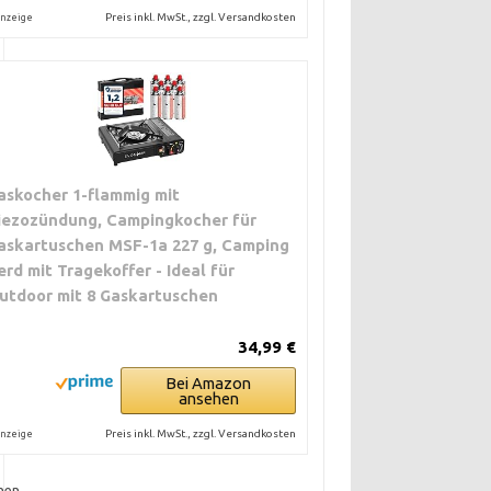
Preis inkl. MwSt., zzgl. Versandkosten
nzeige
askocher 1-flammig mit
iezozündung, Campingkocher für
askartuschen MSF-1a 227 g, Camping
erd mit Tragekoffer - Ideal für
utdoor mit 8 Gaskartuschen
34,99 €
Bei Amazon
ansehen
Preis inkl. MwSt., zzgl. Versandkosten
nzeige
hen