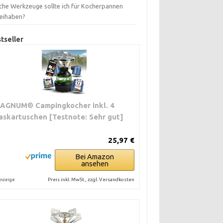
che Werkzeuge sollte ich für Kocherpannen
eihaben?
tseller
AGNUM® Campingkocher inkl. 4
askartuschen [Testnote: Sehr gut]
25,97 €
Bei Amazon
ansehen
Preis inkl. MwSt., zzgl. Versandkosten
nzeige