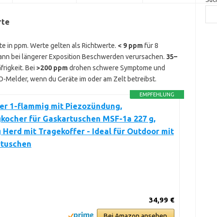
rte
e in ppm. Werte gelten als Richtwerte.
< 9 ppm
für 8
ann bei längerer Exposition Beschwerden verursachen.
35–
rigkeit. Bei
>200 ppm
drohen schwere Symptome und
-Melder, wenn du Geräte im oder am Zelt betreibst.
EMPFEHLUNG
er 1-flammig mit Piezozündung,
kocher für Gaskartuschen MSF-1a 227 g,
Herd mit Tragekoffer - Ideal für Outdoor mit
rtuschen
34,99 €
Bei Amazon ansehen