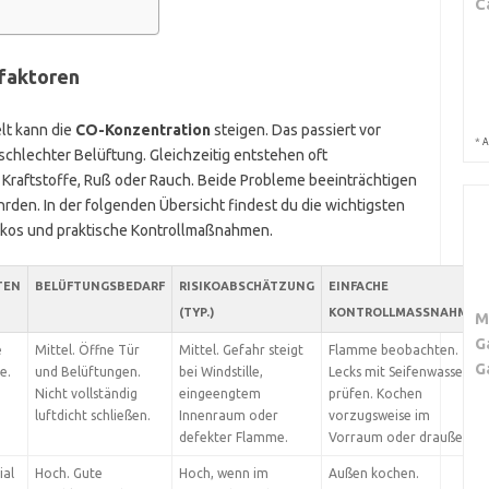
C
sfaktoren
lt kann die
CO-Konzentration
steigen. Das passiert vor
*
A
chlechter Belüftung. Gleichzeitig entstehen oft
raftstoffe, Ruß oder Rauch. Beide Probleme beeinträchtigen
rden. In der folgenden Übersicht findest du die wichtigsten
sikos und praktische Kontrollmaßnahmen.
TEN
BELÜFTUNGSBEDARF
RISIKOABSCHÄTZUNG
EINFACHE
(TYP.)
KONTROLLMASSNAHMEN
M
G
e
Mittel. Öffne Tür
Mittel. Gefahr steigt
Flamme beobachten.
G
e.
und Belüftungen.
bei Windstille,
Lecks mit Seifenwasser
Nicht vollständig
eingeengtem
prüfen. Kochen
luftdicht schließen.
Innenraum oder
vorzugsweise im
defekter Flamme.
Vorraum oder draußen.
ial
Hoch. Gute
Hoch, wenn im
Außen kochen.