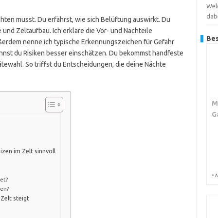
Wel
dab
achten musst. Du erfährst, wie sich Belüftung auswirkt. Du
 und Zeltaufbau. Ich erkläre die Vor- und Nachteile
Bes
ßerdem nenne ich typische Erkennungszeichen für Gefahr
nnst du Risiken besser einschätzen. Du bekommst handfeste
tewahl. So triffst du Entscheidungen, die deine Nächte
M
G
zen im Zelt sinnvoll
*
A
et?
sen?
Zelt steigt