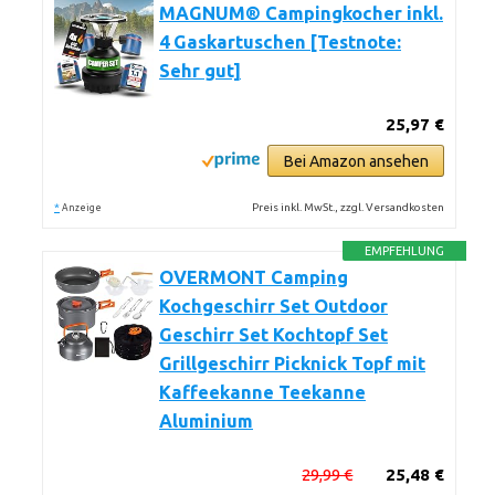
MAGNUM® Campingkocher inkl.
4 Gaskartuschen [Testnote:
Sehr gut]
25,97 €
Bei Amazon ansehen
*
Preis inkl. MwSt., zzgl. Versandkosten
Anzeige
EMPFEHLUNG
OVERMONT Camping
Kochgeschirr Set Outdoor
Geschirr Set Kochtopf Set
Grillgeschirr Picknick Topf mit
Kaffeekanne Teekanne
Aluminium
29,99 €
25,48 €