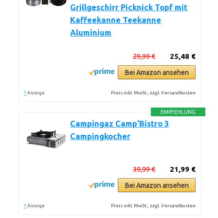
Grillgeschirr Picknick Topf mit
Kaffeekanne Teekanne
Aluminium
29,99 €
25,48 €
Bei Amazon ansehen
*
Preis inkl. MwSt., zzgl. Versandkosten
Anzeige
EMPFEHLUNG
Campingaz Camp’Bistro 3
Campingkocher
39,99 €
21,99 €
Bei Amazon ansehen
*
Preis inkl. MwSt., zzgl. Versandkosten
Anzeige