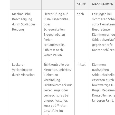
STUFE
MASSNAHMEN
Mechanische
Sichtprüfung auf
hoch
Leitungen bei
Beschädigung
Risse, Einschnitte
sichtbaren Sch
durch Stoß oder
oder
sofort ersetzen
Reibung
Scheuerstellen.
Beschädigte
Biegeprobe an
Klemmen erneu
freier
Schlauchverläu
Schlauchstelle.
gegen scharfe
Fühltest nach
Kanten schütze
Weichstellen.
Lockere
Sichtkontrolle der
mittel
Klemmen
Verbindungen
Klemmen. Leichtes
nachziehen.
durch Vibration
Ziehen an
Schlauchschelle
Verbindung.
ersetzen durch
Dichtheitscheck mit
hochwertige U-
Seifenlauge oder
Bügel. Regelmä
Lecksuchspray bei
Kontrolle nach 
angeschlossener,
längeren Fahrt.
kurz geöffneter
Gaszufuhr im