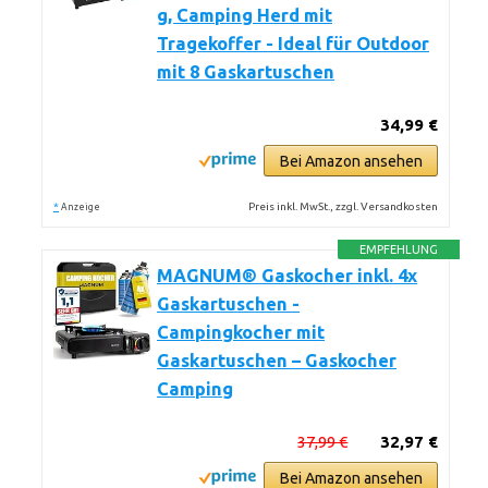
g, Camping Herd mit
Tragekoffer - Ideal für Outdoor
mit 8 Gaskartuschen
34,99 €
Bei Amazon ansehen
*
Preis inkl. MwSt., zzgl. Versandkosten
Anzeige
EMPFEHLUNG
MAGNUM® Gaskocher inkl. 4x
Gaskartuschen -
Campingkocher mit
Gaskartuschen – Gaskocher
Camping
37,99 €
32,97 €
Bei Amazon ansehen