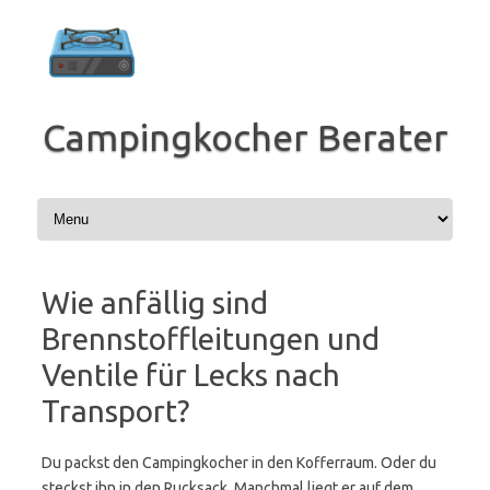
Zum
Inhalt
springen
Campingkocher Berater
Wie anfällig sind
Brennstoffleitungen und
Ventile für Lecks nach
Transport?
Du packst den Campingkocher in den Kofferraum. Oder du
steckst ihn in den Rucksack. Manchmal liegt er auf dem