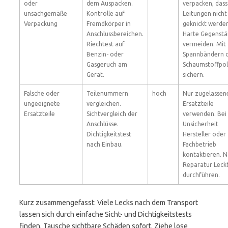
oder
dem Auspacken.
verpacken, dass
unsachgemäße
Kontrolle auf
Leitungen nicht
Verpackung
Fremdkörper in
geknickt werde
Anschlussbereichen.
Harte Gegenst
Riechtest auf
vermeiden. Mit
Benzin- oder
Spannbändern 
Gasgeruch am
Schaumstoffpol
Gerät.
sichern.
Falsche oder
Teilenummern
hoch
Nur zugelassen
ungeeignete
vergleichen.
Ersatzteile
Ersatzteile
Sichtvergleich der
verwenden. Bei
Anschlüsse.
Unsicherheit
Dichtigkeitstest
Hersteller oder
nach Einbau.
Fachbetrieb
kontaktieren. 
Reparatur Leck
durchführen.
Kurz zusammengefasst: Viele Lecks nach dem Transport
lassen sich durch einfache Sicht- und Dichtigkeitstests
finden. Tausche sichtbare Schäden sofort. Ziehe lose