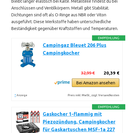
bleibt länger elastisch bei Kälte. Metallteile findest du bei
Anschlüssen und Ventilkörpern. Metall gibt Stabilität.
Dichtungen sind oft als O-Ringe aus NBR oder Viton
ausgeführt. Diese Werkstoffe haben unterschiedliche
Beständigkeit gegenüber Kraftstoffen und Temperaturen.
EMPFEHLUNG
Campingaz Bleuet 206 Plus
Campingkocher
32,99 €
20,39 €
Bei Amazon ansehen
*
Preis inkl. MwSt., zzgl. Versandkosten
Anzeige
EMPFEHLUNG
Gaskocher 1-flammig mit
Piezozündung, Campingkocher
für Gaskartuschen MSF-1a 227