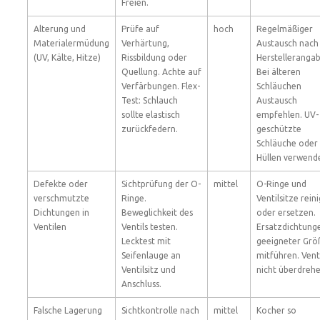
Freien.
Alterung und
Prüfe auf
hoch
Regelmäßiger
Materialermüdung
Verhärtung,
Austausch nach
(UV, Kälte, Hitze)
Rissbildung oder
Herstellerangab
Quellung. Achte auf
Bei älteren
Verfärbungen. Flex-
Schläuchen
Test: Schlauch
Austausch
sollte elastisch
empfehlen. UV-
zurückfedern.
geschützte
Schläuche oder
Hüllen verwend
Defekte oder
Sichtprüfung der O-
mittel
O-Ringe und
verschmutzte
Ringe.
Ventilsitze rein
Dichtungen in
Beweglichkeit des
oder ersetzen.
Ventilen
Ventils testen.
Ersatzdichtunge
Lecktest mit
geeigneter Grö
Seifenlauge an
mitführen. Vent
Ventilsitz und
nicht überdrehe
Anschluss.
Falsche Lagerung
Sichtkontrolle nach
mittel
Kocher so