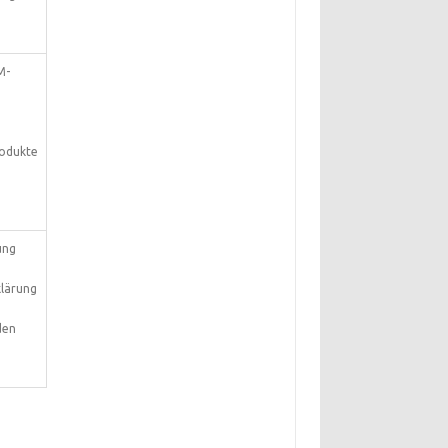
M-
d
rodukte
ung
lärung
den