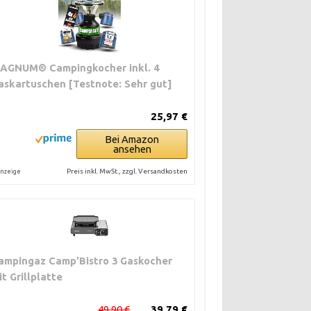
AGNUM® Campingkocher inkl. 4
askartuschen [Testnote: Sehr gut]
25,97 €
Bei Amazon
ansehen
Preis inkl. MwSt., zzgl. Versandkosten
nzeige
ampingaz Camp'Bistro 3 Gaskocher
it Grillplatte
49,90 €
39,79 €