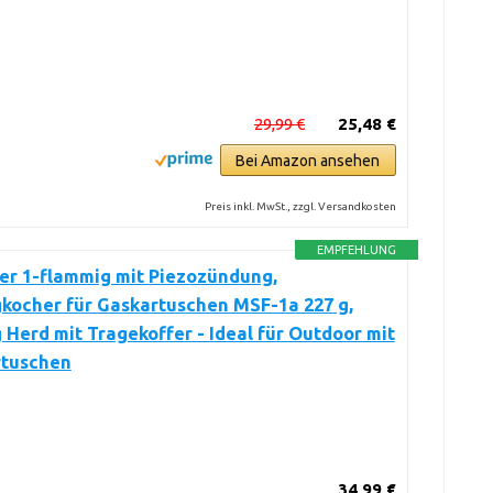
29,99 €
25,48 €
Bei Amazon ansehen
Preis inkl. MwSt., zzgl. Versandkosten
EMPFEHLUNG
er 1-flammig mit Piezozündung,
kocher für Gaskartuschen MSF-1a 227 g,
Herd mit Tragekoffer - Ideal für Outdoor mit
rtuschen
34,99 €