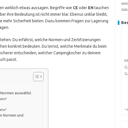
Wel
en wirklich etwas aussagen. Begriffe wie
CE
oder
EN
tauchen
dab
ber ihre Bedeutung ist nicht immer klar. Ebenso unklar bleibt,
me mehr Sicherheit bieten. Dazu kommen Fragen zur Lagerung
Bes
agen.
erstehen. Du erfährst, welche Normen und Zertifizierungen
eichen konkret bedeuten. Du lernst, welche Merkmale du beim
 sicherer entscheiden, welcher Campingkocher zu deinem
ch passt.
M
G
G
k
n Normen auswählst
tzen?
iete?
*
A
von Normen und