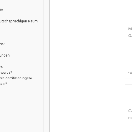
RA
eutschsprachigen Raum
M
G
en?
rungen
r?
t wurde?
*
A
re Zertifizierungen?
tzer?
C
m