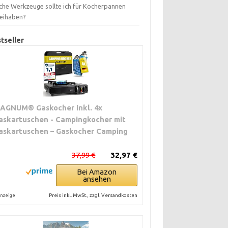
che Werkzeuge sollte ich für Kocherpannen
eihaben?
tseller
AGNUM® Gaskocher inkl. 4x
askartuschen - Campingkocher mit
askartuschen – Gaskocher Camping
37,99 €
32,97 €
Bei Amazon
ansehen
Preis inkl. MwSt., zzgl. Versandkosten
nzeige