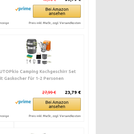
Bei Amazon
ansehen
Preis inkl. MwSt., zzgl. Versandkosten
nzeige
UTOPkio Camping Kochgeschirr Set
it Gaskocher für 1-2 Personen
27,99 €
23,79 €
RKUNG
ÄUFER
Bei Amazon
ansehen
Preis inkl. MwSt., zzgl. Versandkosten
nzeige
rät
rungen