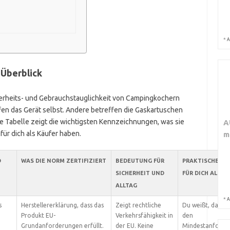
*
A
 Überblick
herheits- und Gebrauchstauglichkeit von Campingkochern
en das Gerät selbst. Andere betreffen die Gaskartuschen
e Tabelle zeigt die wichtigsten Kennzeichnungen, was sie
A
ür dich als Käufer haben.
m
D
WAS DIE NORM ZERTIFIZIERT
BEDEUTUNG FÜR
PRAKTISCHE WI
SICHERHEIT UND
FÜR DICH ALS K
ALLTAG
*
A
s
Herstellererklärung, dass das
Zeigt rechtliche
Du weißt, das Ge
Produkt EU-
Verkehrsfähigkeit in
den
Grundanforderungen erfüllt.
der EU. Keine
Mindestanforde