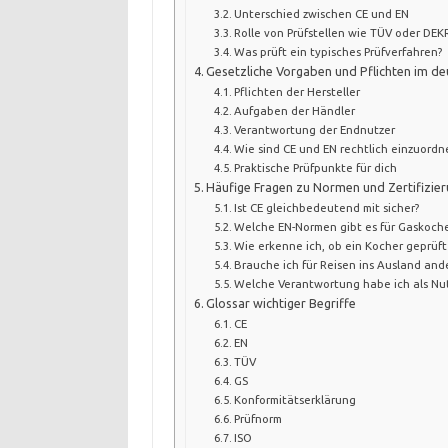
Unterschied zwischen CE und EN
Rolle von Prüfstellen wie TÜV oder DEK
Was prüft ein typisches Prüfverfahren?
Gesetzliche Vorgaben und Pflichten im d
Pflichten der Hersteller
Aufgaben der Händler
Verantwortung der Endnutzer
Wie sind CE und EN rechtlich einzuordn
Praktische Prüfpunkte für dich
Häufige Fragen zu Normen und Zertifizie
Ist CE gleichbedeutend mit sicher?
Welche EN-Normen gibt es für Gaskoche
Wie erkenne ich, ob ein Kocher geprüf
Brauche ich für Reisen ins Ausland ande
Welche Verantwortung habe ich als Nu
Glossar wichtiger Begriffe
CE
EN
TÜV
GS
Konformitätserklärung
Prüfnorm
ISO