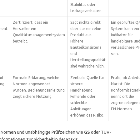
Stabilität oder
Leckageverhalten.
Zertifiziert, dass ein
Sagt nichts direkt
Ein geprüftes Q
ment
Hersteller ein
über das einzelne
System kann ein
Qualitätsmanagementsystem
Produkt aus.
Indikator für
betreibt.
Höhere
langlebigere un
Bauteilkonsistenz
verlässlichere P
und
sein.
Herstellungsqualität
sind wahrscheinlich.
nd
Formale Erklärung, welche
Zentrale Quelle für
Prüfe, ob Anleit
ung
Normen angewendet
sichere
klar ist. Die
wurden. Bedienungsanleitung
Handhabung.
Konformitätserk
zeigt sichere Nutzung.
Fehlende oder
nennt oft die
schlechte
zugrundeliegen
Anleitungen
EN-Normen.
erhöhen das Risiko.
-Normen und unabhängige Prüfzeichen wie
GS
oder TÜV-
nformationen zur Sicherheit in der Praxis.