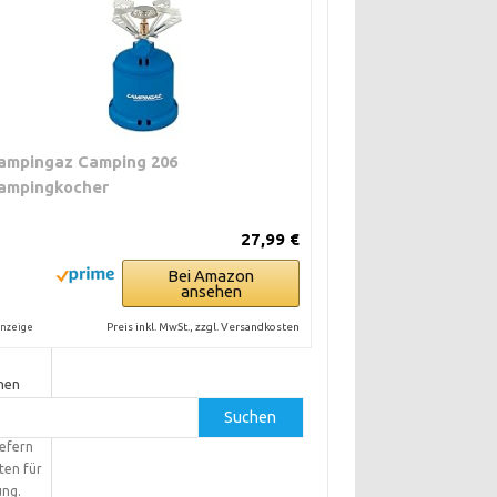
, auf
rmen
beruht.
 auf
N-
agen
ampingaz Camping 206
ampingkocher
27,99 €
Bei Amazon
ansehen
s
Preis inkl. MwSt., zzgl. Versandkosten
nzeige
in
hen
Suchen
e, wenn
iefern
ten für
ung.