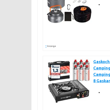
*
Anzeige
Gaskoch
Camping
Camping 
8 Gaska