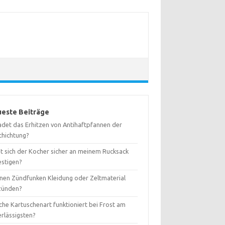
este Beiträge
adet das Erhitzen von Antihaftpfannen der
chichtung?
st sich der Kocher sicher an meinem Rucksack
estigen?
nen Zündfunken Kleidung oder Zeltmaterial
zünden?
che Kartuschenart funktioniert bei Frost am
erlässigsten?