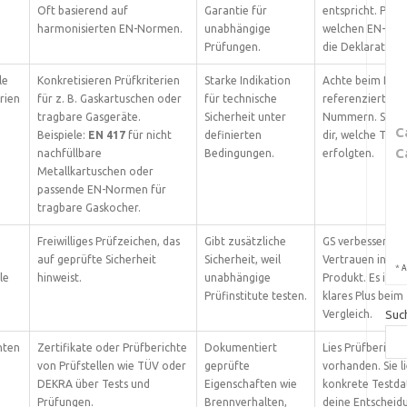
Oft basierend auf
Garantie für
entspricht. Prüfe
harmonisierten EN-Normen.
unabhängige
welchen EN-No
Prüfungen.
die Deklaration 
le
Konkretisieren Prüfkriterien
Starke Indikation
Achte beim Kauf
rien
für z. B. Gaskartuschen oder
für technische
referenzierte E
tragbare Gasgeräte.
Sicherheit unter
Nummern. Sie s
C
Beispiele:
EN 417
für nicht
definierten
dir, welche Tests
C
nachfüllbare
Bedingungen.
erfolgten.
Metallkartuschen oder
passende EN-Normen für
tragbare Gaskocher.
Freiwilliges Prüfzeichen, das
Gibt zusätzliche
GS verbessert da
auf geprüfte Sicherheit
Sicherheit, weil
Vertrauen in ein
*
A
le
hinweist.
unabhängige
Produkt. Es ist e
Prüfinstitute testen.
klares Plus beim
Suc
Vergleich.
hten
Zertifikate oder Prüfberichte
Dokumentiert
Lies Prüfbericht
von Prüfstellen wie TÜV oder
geprüfte
vorhanden. Sie l
DEKRA über Tests und
Eigenschaften wie
konkrete Testda
Prüfungen.
Brennverhalten,
deine Entscheid