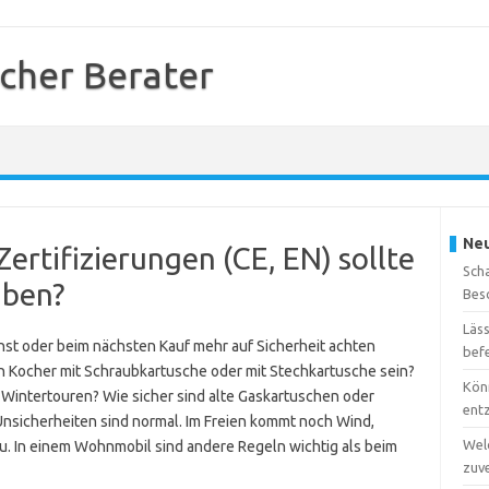
cher Berater
Neu
rtifizierungen (CE, EN) sollte
Sch
aben?
Bes
Läs
t oder beim nächsten Kauf mehr auf Sicherheit achten
bef
 ein Kocher mit Schraubkartusche oder mit Stechkartusche sein?
Kön
 Wintertouren? Wie sicher sind alte Gaskartuschen oder
ent
nsicherheiten sind normal. Im Freien kommt noch Wind,
Wel
. In einem Wohnmobil sind andere Regeln wichtig als beim
zuv