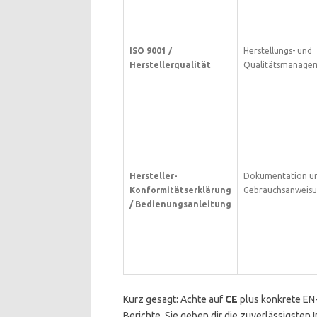
ISO 9001 /
Herstellungs- und
Herstellerqualität
Qualitätsmanage
Hersteller-
Dokumentation u
Konformitätserklärung
Gebrauchsanweis
/ Bedienungsanleitung
Kurz gesagt: Achte auf
CE
plus konkrete EN
Berichte. Sie geben dir die zuverlässigsten I