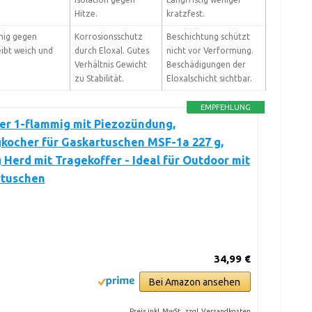
Hitze.
kratzfest.
hig gegen
Korrosionsschutz
Beschichtung schützt
eibt weich und
durch Eloxal. Gutes
nicht vor Verformung.
Verhältnis Gewicht
Beschädigungen der
zu Stabilität.
Eloxalschicht sichtbar.
EMPFEHLUNG
er 1-flammig mit Piezozündung,
kocher für Gaskartuschen MSF-1a 227 g,
Herd mit Tragekoffer - Ideal für Outdoor mit
rtuschen
34,99 €
Bei Amazon ansehen
Preis inkl. MwSt., zzgl. Versandkosten