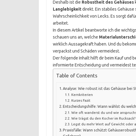
Deshalb ist die
Robustheit des Gehäuses
k
Langlebigkeit
direkt. Ein stabiles Gehäuse
Wahrscheinlichkeit von Lecks. Es sorgt dafü
arbeitet.
In diesem Artikel beantworte ich die wichti
schauen uns an, welche
Materialuntersch
wirklich Aussagekraft haben. Und du bekomm
verpackst und Schäden vermeidest.
Der folgende Inhalt hilft dir beim Kauf und 
informierte Entscheidung und vermeidest te
Table of Contents
Analyse: Wie robust ist das Gehäuse bei 
Kernkriterien
Kurzes Fazit
Entscheidungshilfe: Wann wählst du welc
Wie oft wanderst du und wie anspruchs
Wie trägst du den Kocher im Rucksack?
Legst du mehr Wert auf Gewicht oder a
Praxisfälle: Wann schützt Gehäuserobusth
Gefahren?