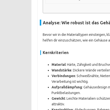
Analyse: Wie robust ist das Geh
Bevor wir in die Materialtypen einsteigen, k
helfen dir einzuschätzen, wie ein Gehäuse au
Kernkriterien
Material
: Härte, Zähigkeit und Bruchv
Wandstärke
: Dickere Wände verteile
Verbindungen
: Schweißnähte, Niete
Verarbeitung ist wichtig.
Aufpralldämpfung
: Gehäusedesign m
Punktbelastungen.
Gewicht
: Leichte Materialien schütze
attraktiv.
Konstruktion
: Abdeckungen, Rahmen 