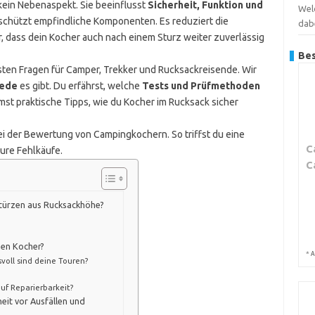
ein Nebenaspekt. Sie beeinflusst
Sicherheit, Funktion und
Wel
 schützt empfindliche Komponenten. Es reduziert die
dab
r, dass dein Kocher auch nach einem Sturz weiter zuverlässig
Bes
gsten Fragen für Camper, Trekker und Rucksackreisende. Wir
iede
es gibt. Du erfährst, welche
Tests und Prüfmethoden
st praktische Tipps, wie du Kocher im Rucksack sicher
bei der Bewertung von Campingkochern. So triffst du eine
C
ure Fehlkäufe.
C
Stürzen aus Rucksackhöhe?
hen Kocher?
*
A
voll sind deine Touren?
uf Reparierbarkeit?
eit vor Ausfällen und