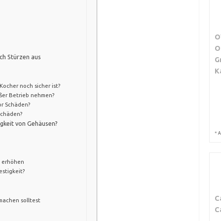
O
O
ch Stürzen aus
G
K
Kocher noch sicher ist?
ußer Betrieb nehmen?
vor Schäden?
 Schäden?
igkeit von Gehäusen?
*
A
t erhöhen
estigkeit?
C
machen solltest
C