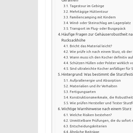
Tagestour im Gebirge
Mehrtägige Hüttentour
Familiencamping mit Kindern
Wind- oder Steinschlag am Lagerplatz
Transport im Flug- oder Busgepäck
Häufige Fragen zur Gehäuserobustheit na
Rucksackhöhe
Bricht das Material leicht?
Wie prüfe ich nach einem Sturz, ob der 
Wann muss ich den Kocher definitiv a
Schützen Hüllen oder Polster wirklich 
Sind ultraleichte Kocher anfälliger für
Hintergrund: Was bestimmt die Sturzfest
Aufprallenergie und Absorption
Materialien und ihr Verhalten
Fertigungsarten
Konstruktionsmerkmale, die Robusthei
Wie prüfen Hersteller und Tester Sturzf
Wichtige Warnhinweise nach einem Sturz
Welche Risiken bestehen?
Unmittelbare Prüfungen, die du sofort 
Entscheidungskriterien
Ähnliche Beiträge: