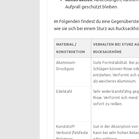
Aufprall geschützt bleiben.
Im Folgenden findest du eine Gegenüberstel
wie sie sich bei einem Sturz aus Rucksackhö
MATERIAL /
VERHALTEN BEI STURZ A
KONSTRUKTION
RUCKSACKHÖHE
Aluminium-
Gute Formstabilität. Bei p
Druckguss
Schlägen können Risse ode
entstehen. Verformt sich w
als weicheres Aluminium.
Edelstahl
Sehr widerstandsfähig geg
Risse. Verformt sich meist
sofort zu reißen.
Kunststoff-
Gut in der Absorption von 
Verbund (felsfeste
Kann bei sehr hohen Bela
Polymere,
oder splittern.