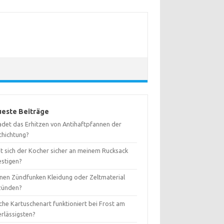
este Beiträge
adet das Erhitzen von Antihaftpfannen der
chichtung?
st sich der Kocher sicher an meinem Rucksack
estigen?
nen Zündfunken Kleidung oder Zeltmaterial
zünden?
che Kartuschenart funktioniert bei Frost am
erlässigsten?