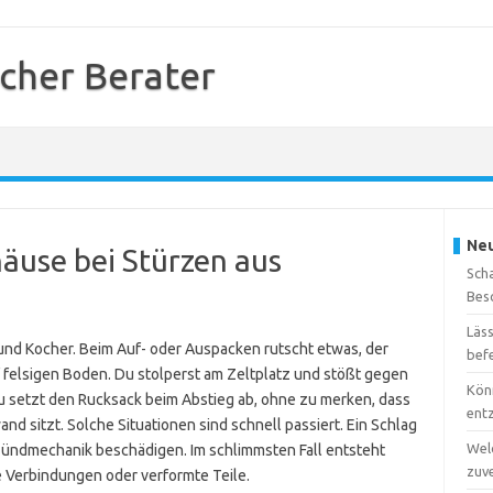
cher Berater
Neu
häuse bei Stürzen aus
Sch
Bes
Läs
und Kocher. Beim Auf- oder Auspacken rutscht etwas, der
bef
f felsigen Boden. Du stolperst am Zeltplatz und stößt gegen
Kön
setzt den Rucksack beim Abstieg ab, ohne zu merken, dass
ent
d sitzt. Solche Situationen sind schnell passiert. Ein Schlag
Wel
Zündmechanik beschädigen. Im schlimmsten Fall entsteht
zuv
e Verbindungen oder verformte Teile.