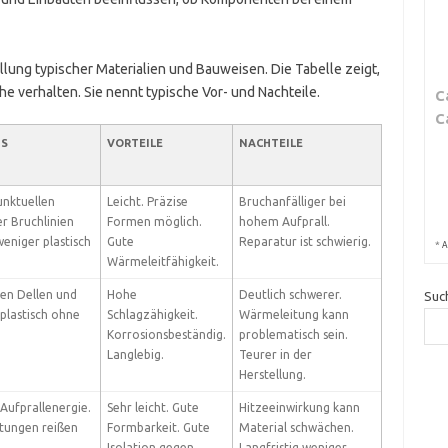
lung typischer Materialien und Bauweisen. Die Tabelle zeigt,
he verhalten. Sie nennt typische Vor- und Nachteile.
C
C
US
VORTEILE
NACHTEILE
unktuellen
Leicht. Präzise
Bruchanfälliger bei
r Bruchlinien
Formen möglich.
hohem Aufprall.
eniger plastisch
Gute
Reparatur ist schwierig.
*
A
Wärmeleitfähigkeit.
en Dellen und
Hohe
Deutlich schwerer.
Suc
 plastisch ohne
Schlagzähigkeit.
Wärmeleitung kann
Korrosionsbeständig.
problematisch sein.
Langlebig.
Teurer in der
Herstellung.
Aufprallenergie.
Sehr leicht. Gute
Hitzeeinwirkung kann
stungen reißen
Formbarkeit. Gute
Material schwächen.
Isolation gegen
Langfristig weniger