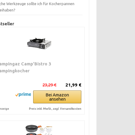
che Werkzeuge sollte ich für Kocherpannen
eihaben?
tseller
ampingaz Camp’Bistro 3
ampingkocher
23,29 €
21,99 €
Bei Amazon
ansehen
Preis inkl. MwSt., zzgl. Versandkosten
nzeige