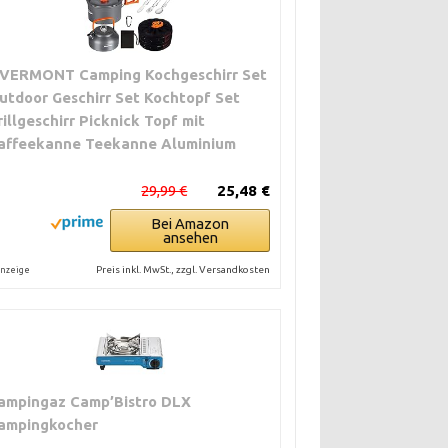
VERMONT Camping Kochgeschirr Set
utdoor Geschirr Set Kochtopf Set
rillgeschirr Picknick Topf mit
affeekanne Teekanne Aluminium
29,99 €
25,48 €
Bei Amazon
ansehen
Preis inkl. MwSt., zzgl. Versandkosten
nzeige
ampingaz Camp’Bistro DLX
ampingkocher