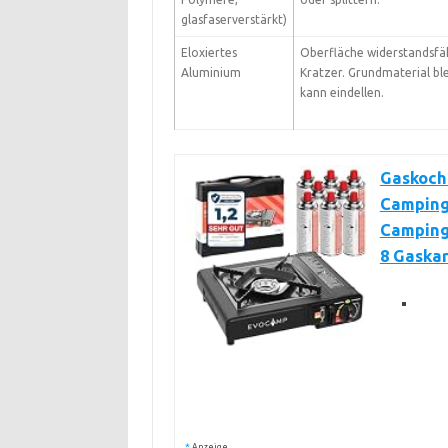
glasfaserverstärkt)
Eloxiertes
Oberfläche widerstandsfä
Aluminium
Kratzer. Grundmaterial bl
kann eindellen.
Gaskoch
Camping
Camping 
8 Gaska
*
Anzeige