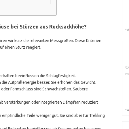
äuse bei Stürzen aus Rucksackhöhe?
*
A
lären wir kurz die relevanten Messgrößen. Diese Kriterien
f einen Sturz reagiert.
C
m
erhalten beeinflussen die Schlagfestigkeit.
n die Aufprallenergie besser. Sie erhöhen das Gewicht.
n oder Formschluss sind Schwachstellen. Saubere
it Verstärkungen oder integrierten Dämpfern reduziert
*
A
n empfindliche Teile weniger gut. Sie sind aber für Trekking
und Einbauten beeinflussen, ob Komponenten bei einem