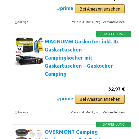
Bei Amazon ansehen
*
Preis inkl. MwSt., zzgl. Versandkosten
Anzeige
EMPFEHLUNG
MAGNUM® Gaskocher inkl. 4x
Gaskartuschen -
Campingkocher mit
Gaskartuschen – Gaskocher
Camping
32,97 €
Bei Amazon ansehen
*
Preis inkl. MwSt., zzgl. Versandkosten
Anzeige
EMPFEHLUNG
OVERMONT Camping