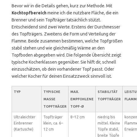
Bevor wir in die Details gehen, kurz zur Methode. Mit
Kochtopfbereich
meine ich die nutzbare Fläche, die ein
Brenner und sein Topfträger tatsächlich stützt.
Entscheidend sind zwei Werte. Erstens der Durchmesser
des Topfträgers. Zweitens die Form und Verteilung der
Flamme. Beide zusammen bestimmen, welche Topfgrößen
stabil stehen und wie gleichmäßig Wärme an den
Topfboden abgegeben wird. Die folgende Übersicht zeigt
typische Kocherklassen gegenüber. Sie hilft dir, schnell
einzuschätzen, ob dein vorhandener Topf passt. Oder
welcher Kocher für deinen Einsatzzweck sinnvoll ist.
TYP
TYPISCHE
MAX.
STABILITÄT
LEISTU
MASSE T
EMPFOHLENE
TOPFTRÄGER
FLAMM
OPFTRÄGER
TOPF-Ø
Ultraleichter
Topfträger
8–12 cm
niedrig bis
konzen
Einbrenner
klein, ca. 6–
mittel. Kleine
Flamme
(Kartusche)
12 cm
Töpfe stabil,
Erwär
breite Töpfe