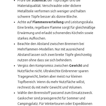
Prüfe die
Stabilität
der Topfträger und die
Materialqualität. Verschraubte oder dickere
Metallteile verformen sich weniger und halten
schwere Töpfe besser als dünne Bleche.
Achte auf
Flammenverteilung
und Leistungsskala.
Eine breite, regelbare Flamme sorgt für gleichmäßige
Erwärmung und erlaubt schonendes Köcheln sowie
starkes Aufkochen.
Beachte den Abstand zwischen Brennern bei
Mehrflammen-Modellen. Nur mit ausreichend
Abstand lassen sich zwei breite Töpfe gleichzeitig
nutzen ohne dass sie sich behindern.
Vergiss den Kompromiss zwischen
Gewicht
und
Nutzfläche nicht. Ultraleichte Einbrenner sparen
Tragegewicht, bieten aber meist nur kleinen
Topfbereich. Wenn du mehr Nutzfläche willst,
rechnest du mit mehr Gewicht und Volumen.
Wähle den Brennstoff passend zum Einsatzzweck.
Gaskocher sind praxisgerecht für Sommer und
Campingplatz. Für Wintertouren oder Expeditionen