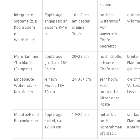
kippen
Integrierte
Topfträger
10–18 cm,
hoch bei
optimie
Systeme (z. B.
angepasst an
am besten
Systemtopf.
Wärme
Kochsystem
System, 8–16
original
Auf
mit
cm
Töpfe
universelle
Windschutz)
Töpfe
begrenzt
Mehrflammen
Topfträger
20–28 cm
hoch. Große,
breite
-Tischkocher
groß, ca. 18–
schwere
Flamme
(Camping)
26 cm
Töpfe stabil
gleich
Eingebaute
je nach
24–30+ cm
sehr hoch.
gleich
Wohnmobil-
Modell 18–
Fest
Vertei
Kochfelder
30 cm
montierte
Leistu
Gitter oder
Roste
Multifuel- und
Topfträger
14–20 cm
mittel bis
starke,
Benzinkocher
mittel, ca.
hoch.
Flamme
12–18 cm
Rohrrahmen
Kontro
oft stabil