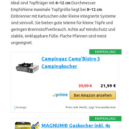
Ideal sind Topfträger mit
6–12 cm
Durchmesser.
Empfohlene maximale Topfgröße liegt bei
8–12 cm
.
Einbrenner mit Kartuschen oder kleine integrierte Systeme
sind sinnvoll. Sie bieten gute Wärme für kleine Töpfe und
geringen Brennstoffverbrauch. Achte auf Windschutz und
stabile, einklappbare Füße. Flache Pfannen sind meist
ungeeignet.
EMPFEHLUNG
Campingaz Camp’Bistro 3
Campingkocher
39,99 €
21,99 €
Bei Amazon ansehen
*
Preis inkl. MwSt., zzgl. Versandkosten
Anzeige
EMPFEHLUNG
MAGNUM® Gaskocher inkl. 4x