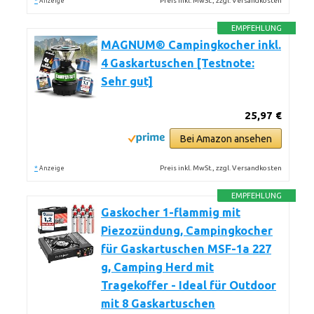
*
Preis inkl. MwSt., zzgl. Versandkosten
Anzeige
EMPFEHLUNG
MAGNUM® Campingkocher inkl.
4 Gaskartuschen [Testnote:
Sehr gut]
25,97 €
Bei Amazon ansehen
*
Preis inkl. MwSt., zzgl. Versandkosten
Anzeige
EMPFEHLUNG
Gaskocher 1-flammig mit
Piezozündung, Campingkocher
für Gaskartuschen MSF-1a 227
g, Camping Herd mit
Tragekoffer - Ideal für Outdoor
mit 8 Gaskartuschen