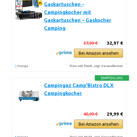
Gaskartuschen -
Campingkocher mit
Gaskartuschen – Gaskocher
Camping
37,99 €
32,97 €
Bei Amazon ansehen
*
Preis inkl. MwSt., zzgl. Versandkosten
Anzeige
EMPFEHLUNG
Campingaz Camp’Bistro DLX
Campingkocher
45,99 €
29,99 €
Bei Amazon ansehen
*
Preis inkl. MwSt., zzgl. Versandkosten