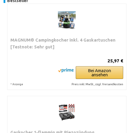
Bestseller
MAGNUM® Campingkocher inkl. 4 Gaskartuschen
[Testnote: Sehr gut]
25,97 €
Bei Amazon
ansehen
*
Preis inkl. MwSt., zzgl. Versandkosten
Anzeige
Gaskocher 1-flammig mit Piezozündung,