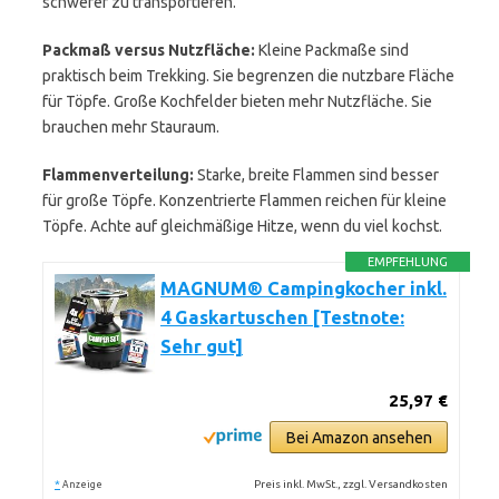
schwerer zu transportieren.
Packmaß versus Nutzfläche:
Kleine Packmaße sind
praktisch beim Trekking. Sie begrenzen die nutzbare Fläche
für Töpfe. Große Kochfelder bieten mehr Nutzfläche. Sie
brauchen mehr Stauraum.
Flammenverteilung:
Starke, breite Flammen sind besser
für große Töpfe. Konzentrierte Flammen reichen für kleine
Töpfe. Achte auf gleichmäßige Hitze, wenn du viel kochst.
EMPFEHLUNG
MAGNUM® Campingkocher inkl.
4 Gaskartuschen [Testnote:
Sehr gut]
25,97 €
Bei Amazon ansehen
*
Preis inkl. MwSt., zzgl. Versandkosten
Anzeige