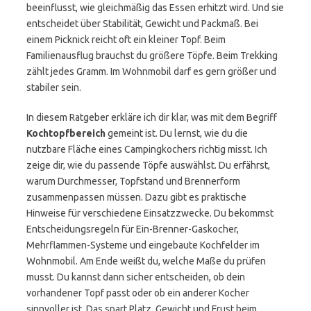
beeinflusst, wie gleichmäßig das Essen erhitzt wird. Und sie
entscheidet über Stabilität, Gewicht und Packmaß. Bei
einem Picknick reicht oft ein kleiner Topf. Beim
Familienausflug brauchst du größere Töpfe. Beim Trekking
zählt jedes Gramm. Im Wohnmobil darf es gern größer und
stabiler sein.
In diesem Ratgeber erkläre ich dir klar, was mit dem Begriff
Kochtopfbereich
gemeint ist. Du lernst, wie du die
nutzbare Fläche eines Campingkochers richtig misst. Ich
zeige dir, wie du passende Töpfe auswählst. Du erfährst,
warum Durchmesser, Topfstand und Brennerform
zusammenpassen müssen. Dazu gibt es praktische
Hinweise für verschiedene Einsatzzwecke. Du bekommst
Entscheidungsregeln für Ein-Brenner-Gaskocher,
Mehrflammen-Systeme und eingebaute Kochfelder im
Wohnmobil. Am Ende weißt du, welche Maße du prüfen
musst. Du kannst dann sicher entscheiden, ob dein
vorhandener Topf passt oder ob ein anderer Kocher
sinnvoller ist. Das spart Platz, Gewicht und Frust beim