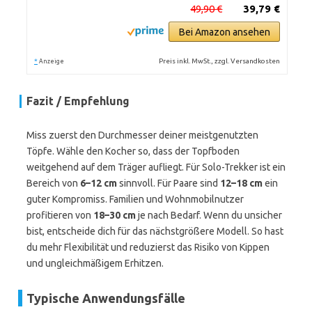
49,90 €
39,79 €
Bei Amazon ansehen
*
Preis inkl. MwSt., zzgl. Versandkosten
Anzeige
Fazit / Empfehlung
Miss zuerst den Durchmesser deiner meistgenutzten
Töpfe. Wähle den Kocher so, dass der Topfboden
weitgehend auf dem Träger aufliegt. Für Solo-Trekker ist ein
Bereich von
6–12 cm
sinnvoll. Für Paare sind
12–18 cm
ein
guter Kompromiss. Familien und Wohnmobilnutzer
profitieren von
18–30 cm
je nach Bedarf. Wenn du unsicher
bist, entscheide dich für das nächstgrößere Modell. So hast
du mehr Flexibilität und reduzierst das Risiko von Kippen
und ungleichmäßigem Erhitzen.
Typische Anwendungsfälle