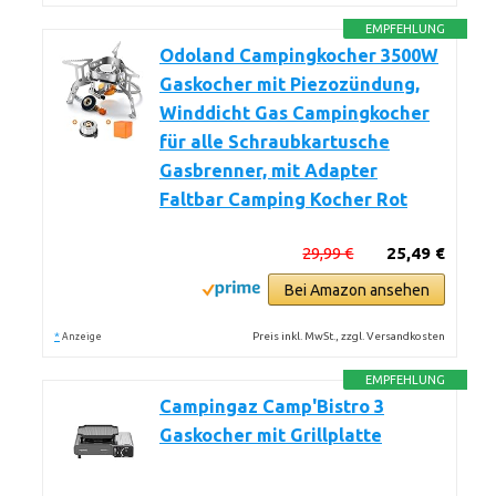
EMPFEHLUNG
Odoland Campingkocher 3500W
Gaskocher mit Piezozündung,
Winddicht Gas Campingkocher
für alle Schraubkartusche
Gasbrenner, mit Adapter
Faltbar Camping Kocher Rot
29,99 €
25,49 €
Bei Amazon ansehen
*
Preis inkl. MwSt., zzgl. Versandkosten
Anzeige
EMPFEHLUNG
Campingaz Camp'Bistro 3
Gaskocher mit Grillplatte