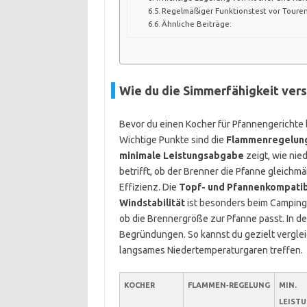
Regelmäßiger Funktionstest vor Toure
Ähnliche Beiträge:
Wie du die Simmerfähigkeit ver
Bevor du einen Kocher für Pfannengerichte b
Wichtige Punkte sind die
Flammenregelun
minimale Leistungsabgabe
zeigt, wie nied
betrifft, ob der Brenner die Pfanne gleichmä
Effizienz. Die
Topf- und Pfannenkompatibi
Windstabilität
ist besonders beim Camping 
ob die Brennergröße zur Pfanne passt. In d
Begründungen. So kannst du gezielt vergle
langsames Niedertemperaturgaren treffen.
KOCHER
FLAMMEN‑REGELUNG
MIN.
LEIST