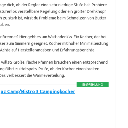
age dich, ob der Regler eine sehr niedrige Stufe hat. Probiere
 stufenlos verstellbare Regelung oder ein großer Drehknopf
h zu stark ist, wirst du Probleme beim Schmelzen von Butter
haben.
 Brenner? Hier geht es um Watt oder kW. Ein Kocher, der bei
besser zum Simmern geeignet. Kocher mit hoher Minimalleistung
 Achte auf Herstellerangaben und Erfahrungsberichte.
n willst? Große, flache Pfannen brauchen einen entsprechend
g führt zu Hotspots. Prüfe, ob der Kocher einen breiten
Das verbessert die Wärmeverteilung.
EMPFEHLUNG
az Camp’Bistro 3 Campingkocher