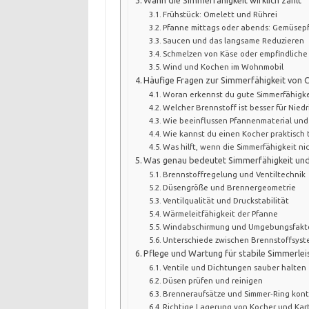
Frühstück: Omelett und Rührei
Pfanne mittags oder abends: Gemüsep
Saucen und das langsame Reduzieren
Schmelzen von Käse oder empfindliche
Wind und Kochen im Wohnmobil
Häufige Fragen zur Simmerfähigkeit von
Woran erkennst du gute Simmerfähigke
Welcher Brennstoff ist besser für Nie
Wie beeinflussen Pfannenmaterial und
Wie kannst du einen Kocher praktisch 
Was hilft, wenn die Simmerfähigkeit nic
Was genau bedeutet Simmerfähigkeit und 
Brennstoffregelung und Ventiltechnik
Düsengröße und Brennergeometrie
Ventilqualität und Druckstabilität
Wärmeleitfähigkeit der Pfanne
Windabschirmung und Umgebungsfakt
Unterschiede zwischen Brennstoffsys
Pflege und Wartung für stabile Simmerlei
Ventile und Dichtungen sauber halten
Düsen prüfen und reinigen
Brenneraufsätze und Simmer‑Ring kontr
Richtige Lagerung von Kocher und Kar