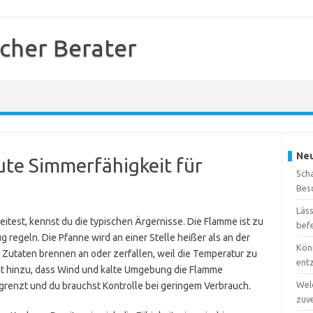
cher Berater
Neu
ute Simmerfähigkeit für
Sch
Bes
Läs
est, kennst du die typischen Ärgernisse. Die Flamme ist zu
bef
g regeln. Die Pfanne wird an einer Stelle heißer als an der
Kön
Zutaten brennen an oder zerfallen, weil die Temperatur zu
ent
 hinzu, dass Wind und kalte Umgebung die Flamme
Wel
egrenzt und du brauchst Kontrolle bei geringem Verbrauch.
zuv