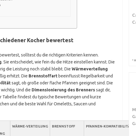
n
C
C
schiedener Kocher bewertest
ewertest, solltest du die richtigen Kriterien kennen.
*
A
g
. Sie entscheidet, wie fein du die Hitze einstellen kannst. Die
rig die Leistung noch stabil bleibt. Die
Wärmeverteilung
ßig erhitzt. Die
Brennstoffart
beeinflusst Regelbarkeit und
lität
sagt, ob große oder flache Pfannen geeignet sind. Die
wichtig. Und die
Dimensionierung des Brenners
sagt dir,
er Tabelle findest du typische Bewertungen und kurze
ichen und die beste Wahl für Omeletts, Saucen und
M
G
G
WÄRME‑VERTEILUNG
BRENNSTOFF
PFANNEN‑KOMPATIBILITÄT
UNG