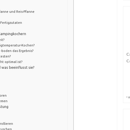
fanne und Reis-Pfanne
 Fertigzutaten
 Campingkochern
it?
drigtemperatur-Kochen?
 -boden das Ergebnis?
C
testen?
C
ht optimal ist?
was beeinflusst sie?
oren
*
A
temen
stung
ollieren
tuschen