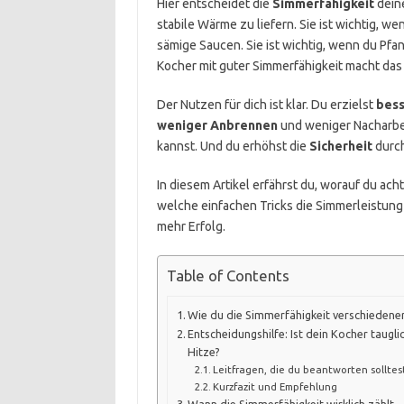
Hier entscheidet die
Simmerfähigkeit
deine
stabile Wärme zu liefern. Sie ist wichtig, we
sämige Saucen. Sie ist wichtig, wenn du Pfa
Kocher mit guter Simmerfähigkeit macht das
Der Nutzen für dich ist klar. Du erzielst
bess
weniger Anbrennen
und weniger Nacharbeit
kannst. Und du erhöhst die
Sicherheit
durch
In diesem Artikel erfährst du, worauf du a
welche einfachen Tricks die Simmerleistung
mehr Erfolg.
Table of Contents
Wie du die Simmerfähigkeit verschiedene
Entscheidungshilfe: Ist dein Kocher taugli
Hitze?
Leitfragen, die du beantworten solltes
Kurzfazit und Empfehlung
Wann die Simmerfähigkeit wirklich zählt