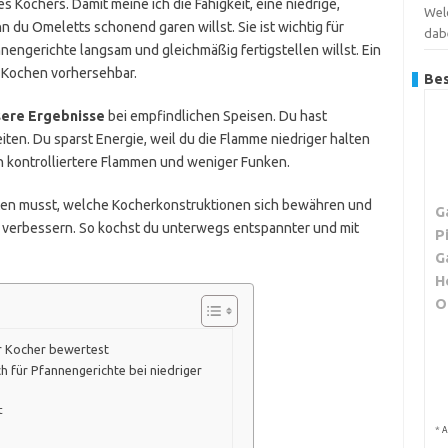
s Kochers. Damit meine ich die Fähigkeit, eine niedrige,
Wel
nn du Omeletts schonend garen willst. Sie ist wichtig für
dab
nnengerichte langsam und gleichmäßig fertigstellen willst. Ein
 Kochen vorhersehbar.
Bes
ere Ergebnisse
bei empfindlichen Speisen. Du hast
en. Du sparst Energie, weil du die Flamme niedriger halten
 kontrolliertere Flammen und weniger Funken.
chten musst, welche Kocherkonstruktionen sich bewähren und
G
 verbessern. So kochst du unterwegs entspannter und mit
P
G
H
O
r Kocher bewertest
ch für Pfannengerichte bei niedriger
t
*
A