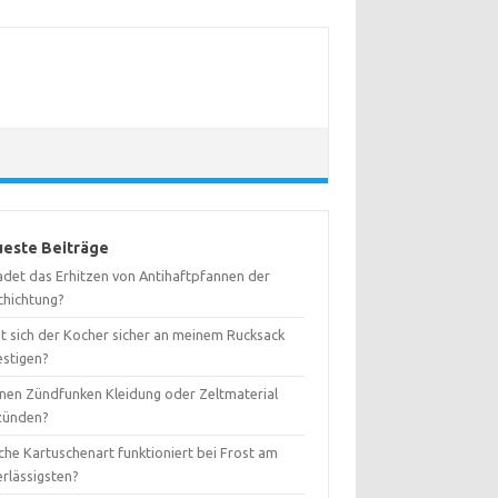
este Beiträge
adet das Erhitzen von Antihaftpfannen der
chichtung?
st sich der Kocher sicher an meinem Rucksack
estigen?
nen Zündfunken Kleidung oder Zeltmaterial
zünden?
che Kartuschenart funktioniert bei Frost am
erlässigsten?