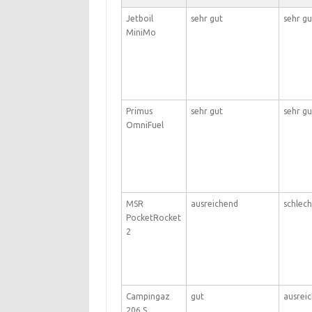
Jetboil
sehr gut
sehr gu
MiniMo
Primus
sehr gut
sehr gu
OmniFuel
MSR
ausreichend
schlech
PocketRocket
2
Campingaz
gut
ausrei
206 S