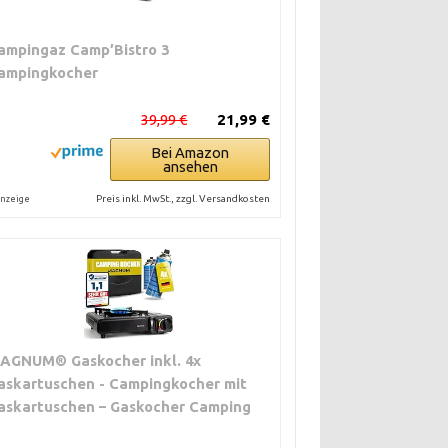
ampingaz Camp’Bistro 3
ampingkocher
39,99 €
21,99 €
Bei Amazon
ansehen
Preis inkl. MwSt., zzgl. Versandkosten
nzeige
AGNUM® Gaskocher inkl. 4x
askartuschen - Campingkocher mit
askartuschen – Gaskocher Camping
WIND‑STABILITÄT
KURZBEGRÜNDUNG