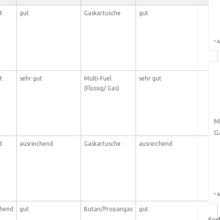
t
gut
Gaskartusche
gut
*
A
t
sehr gut
Multi‑Fuel
sehr gut
(Flüssig/ Gas)
M
G
t
ausreichend
Gaskartusche
ausreichend
*
A
chend
gut
Butan/Propangas
gut
Suc