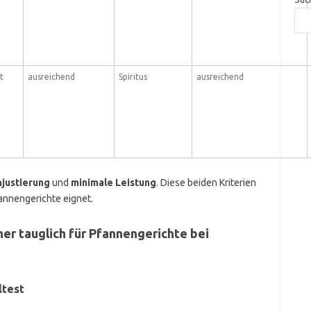
t
ausreichend
Spiritus
ausreichend
njustierung
und
minimale Leistung
. Diese beiden Kriterien
fannengerichte eignet.
her tauglich für Pfannengerichte bei
ltest