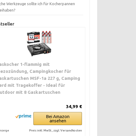
che Werkzeuge sollte ich für Kocherpannen
eihaben?
tseller
askocher 1-flammig mit
iezozündung, Campingkocher für
askartuschen MSF-1a 227 g, Camping
erd mit Tragekoffer - Ideal für
utdoor mit 8 Gaskartuschen
34,99 €
Bei Amazon
ansehen
Preis inkl. MwSt., zzgl. Versandkosten
nzeige