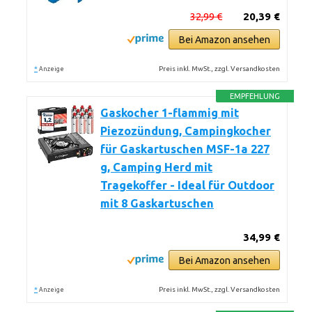
32,99 €
20,39 €
Bei Amazon ansehen
*
Preis inkl. MwSt., zzgl. Versandkosten
Anzeige
EMPFEHLUNG
Gaskocher 1-flammig mit
Piezozündung, Campingkocher
für Gaskartuschen MSF-1a 227
g, Camping Herd mit
Tragekoffer - Ideal für Outdoor
mit 8 Gaskartuschen
34,99 €
Bei Amazon ansehen
*
Preis inkl. MwSt., zzgl. Versandkosten
Anzeige