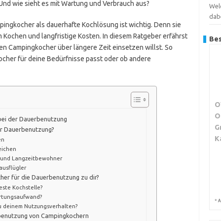
? Und wie sieht es mit Wartung und Verbrauch aus?
Wel
dab
ingkocher als dauerhafte Kochlösung ist wichtig. Denn sie
eim Kochen und langfristige Kosten. In diesem Ratgeber erfährst
Bes
en Campingkocher über längere Zeit einsetzen willst. So
cher für deine Bedürfnisse passt oder ob andere
O
O
bei der Dauerbenutzung
G
zur Dauerbenutzung?
K
en
eichen
 und Langzeitbewohner
usflügler
her für die Dauerbenutzung zu dir?
este Kochstelle?
artungsaufwand?
*
A
u deinem Nutzungsverhalten?
rbenutzung von Campingkochern