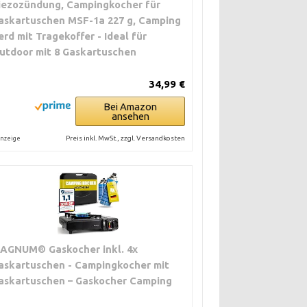
iezozündung, Campingkocher für
askartuschen MSF-1a 227 g, Camping
erd mit Tragekoffer - Ideal für
utdoor mit 8 Gaskartuschen
34,99 €
Bei Amazon
ansehen
Preis inkl. MwSt., zzgl. Versandkosten
nzeige
AGNUM® Gaskocher inkl. 4x
askartuschen - Campingkocher mit
askartuschen – Gaskocher Camping