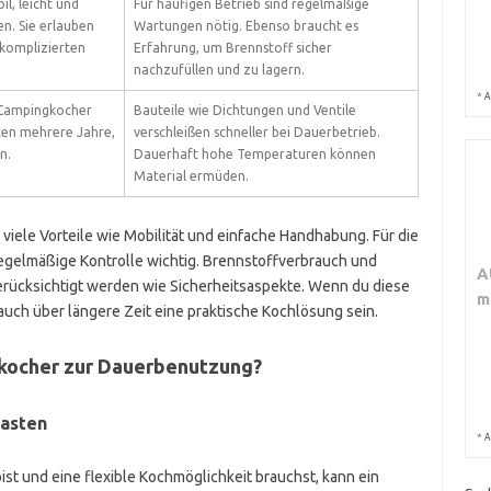
l, leicht und
Für häufigen Betrieb sind regelmäßige
n. Sie erlauben
Wartungen nötig. Ebenso braucht es
nkomplizierten
Erfahrung, um Brennstoff sicher
nachzufüllen und zu lagern.
*
A
 Campingkocher
Bauteile wie Dichtungen und Ventile
lten mehrere Jahre,
verschleißen schneller bei Dauerbetrieb.
n.
Dauerhaft hohe Temperaturen können
Material ermüden.
iele Vorteile wie Mobilität und einfache Handhabung. Für die
egelmäßige Kontrolle wichtig. Brennstoffverbrauch und
A
berücksichtigt werden wie Sicherheitsaspekte. Wenn du diese
m
uch über längere Zeit eine praktische Kochlösung sein.
gkocher zur Dauerbenutzung?
asten
*
A
st und eine flexible Kochmöglichkeit brauchst, kann ein