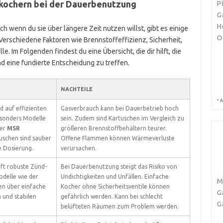
kochern bei der Dauerbenutzung
P
G
H
h wenn du sie über längere Zeit nutzen willst, gibt es einige
O
 Verschiedene Faktoren wie Brennstoffeffizienz, Sicherheit,
. Im Folgenden findest du eine Übersicht, die dir hilft, die
d eine fundierte Entscheidung zu treffen.
NACHTEILE
*
A
d auf effizienten
Gasverbrauch kann bei Dauerbetrieb hoch
esonders Modelle
sein. Zudem sind Kartuschen im Vergleich zu
der
MSR
größeren Brennstoffbehältern teurer.
tuschen sind sauber
Offene Flammen können Wärmeverluste
 Dosierung.
verursachen.
ft robuste Zünd-
Bei Dauerbenutzung steigt das Risiko von
delle wie der
Undichtigkeiten und Unfällen. Einfache
M
n über einfache
Kocher ohne Sicherheitsventile können
G
 und stabilen
gefährlich werden. Kann bei schlecht
G
belüfteten Räumen zum Problem werden.