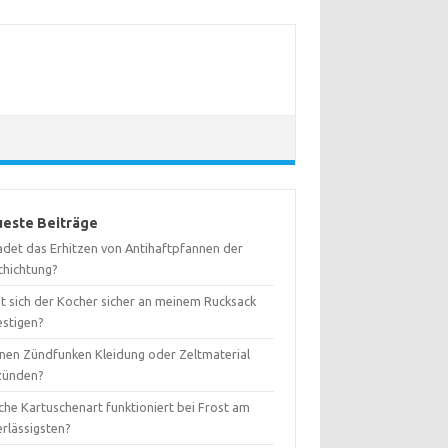
este Beiträge
adet das Erhitzen von Antihaftpfannen der
chichtung?
st sich der Kocher sicher an meinem Rucksack
estigen?
nen Zündfunken Kleidung oder Zeltmaterial
zünden?
che Kartuschenart funktioniert bei Frost am
erlässigsten?