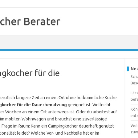
cher Berater
Neu
ngkocher für die
Sch
Bes
Läs
beruflich längere Zeit an einem Ort ohne herkömmliche Küche
bef
kocher für die Dauerbenutzung
geeignet ist. Vielleicht
Kön
er Wochen an einem Ort unterwegs ist. Oder du arbeitest auf
ent
 im mobilen Wohnwagen und brauchst eine zuverlässige
Wel
ie Frage im Raum: Kann ein Campingkocher dauerhaft genutzt
zuv
onalität leidet? Welche Vor- und Nachteile hat er im