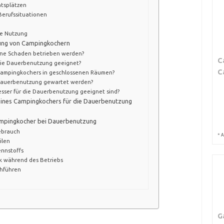
tsplätzen
Berufssituationen
e Nutzung
zung von Campingkochern
ne Schaden betrieben werden?
C
 die Dauerbenutzung geeignet?
C
s Campingkochers in geschlossenen Räumen?
 Dauerbenutzung gewartet werden?
besser für die Dauerbenutzung geeignet sind?
f eines Campingkochers für die Dauerbenutzung
ampingkocher bei Dauerbenutzung
ebrauch
*
A
ilen
ennstoffs
k während des Betriebs
hführen
G