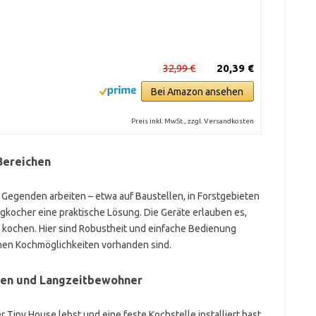
32,99 €
20,39 €
Bei Amazon ansehen
Preis inkl. MwSt., zzgl. Versandkosten
Bereichen
 Gegenden arbeiten – etwa auf Baustellen, in Forstgebieten
ngkocher eine praktische Lösung. Die Geräte erlauben es,
 kochen. Hier sind Robustheit und einfache Bedienung
chen Kochmöglichkeiten vorhanden sind.
gen und Langzeitbewohner
iny House lebst und eine feste Kochstelle installiert hast,