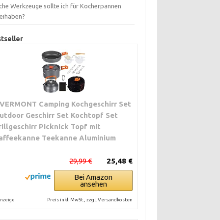
che Werkzeuge sollte ich für Kocherpannen
eihaben?
tseller
VERMONT Camping Kochgeschirr Set
utdoor Geschirr Set Kochtopf Set
rillgeschirr Picknick Topf mit
affeekanne Teekanne Aluminium
29,99 €
25,48 €
Bei Amazon
ansehen
Preis inkl. MwSt., zzgl. Versandkosten
nzeige